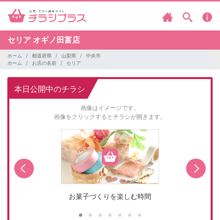
セリア
オギノ田富店
ホーム
都道府県
山梨県
中央市
ホーム
お店の名前
セリア
本日公開中のチラシ
画像はイメージです。
画像をクリックするとチラシが開きます。
お菓子づくりを楽しむ時間