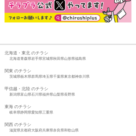
北海道・東北 のチラシ
北海道
青森県
岩手県
宮城県
秋田県
山形県
福島県
関東 のチラシ
茨城県
栃木県
群馬県
埼玉県
千葉県
東京都
神奈川県
甲信越・北陸 のチラシ
新潟県
富山県
石川県
福井県
山梨県
長野県
東海 のチラシ
岐阜県
静岡県
愛知県
三重県
関西 のチラシ
滋賀県
京都府
大阪府
兵庫県
奈良県
和歌山県