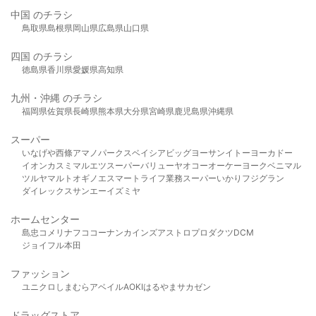
中国 のチラシ
鳥取県
島根県
岡山県
広島県
山口県
四国 のチラシ
徳島県
香川県
愛媛県
高知県
九州・沖縄 のチラシ
福岡県
佐賀県
長崎県
熊本県
大分県
宮崎県
鹿児島県
沖縄県
スーパー
いなげや
西條
アマノパークス
ベイシア
ビッグヨーサン
イトーヨーカドー
イオン
カスミ
マルエツ
スーパーバリュー
ヤオコー
オーケー
ヨークベニマル
ツルヤ
マルト
オギノ
エスマート
ライフ
業務スーパー
いかり
フジグラン
ダイレックス
サンエー
イズミヤ
ホームセンター
島忠
コメリ
ナフコ
コーナン
カインズ
アストロプロダクツ
DCM
ジョイフル本田
ファッション
ユニクロ
しまむら
アベイル
AOKI
はるやま
サカゼン
ドラッグストア