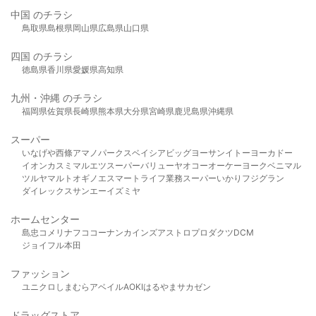
中国 のチラシ
鳥取県
島根県
岡山県
広島県
山口県
四国 のチラシ
徳島県
香川県
愛媛県
高知県
九州・沖縄 のチラシ
福岡県
佐賀県
長崎県
熊本県
大分県
宮崎県
鹿児島県
沖縄県
スーパー
いなげや
西條
アマノパークス
ベイシア
ビッグヨーサン
イトーヨーカドー
イオン
カスミ
マルエツ
スーパーバリュー
ヤオコー
オーケー
ヨークベニマル
ツルヤ
マルト
オギノ
エスマート
ライフ
業務スーパー
いかり
フジグラン
ダイレックス
サンエー
イズミヤ
ホームセンター
島忠
コメリ
ナフコ
コーナン
カインズ
アストロプロダクツ
DCM
ジョイフル本田
ファッション
ユニクロ
しまむら
アベイル
AOKI
はるやま
サカゼン
ドラッグストア