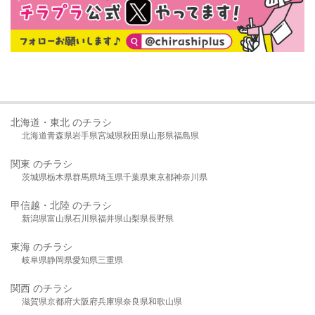
北海道・東北 のチラシ
北海道
青森県
岩手県
宮城県
秋田県
山形県
福島県
関東 のチラシ
茨城県
栃木県
群馬県
埼玉県
千葉県
東京都
神奈川県
甲信越・北陸 のチラシ
新潟県
富山県
石川県
福井県
山梨県
長野県
東海 のチラシ
岐阜県
静岡県
愛知県
三重県
関西 のチラシ
滋賀県
京都府
大阪府
兵庫県
奈良県
和歌山県