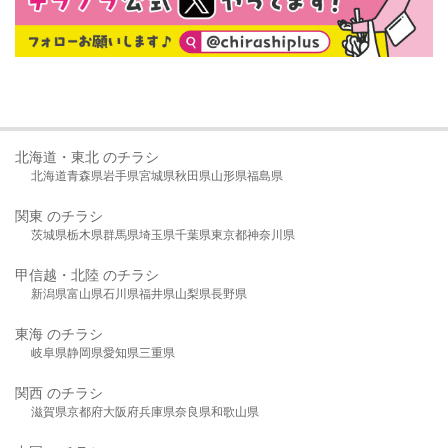
北海道・東北 のチラシ
北海道
青森県
岩手県
宮城県
秋田県
山形県
福島県
関東 のチラシ
茨城県
栃木県
群馬県
埼玉県
千葉県
東京都
神奈川県
甲信越・北陸 のチラシ
新潟県
富山県
石川県
福井県
山梨県
長野県
東海 のチラシ
岐阜県
静岡県
愛知県
三重県
関西 のチラシ
滋賀県
京都府
大阪府
兵庫県
奈良県
和歌山県