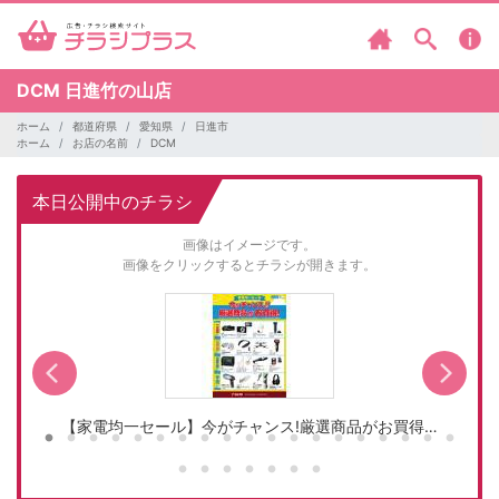
DCM
日進竹の山店
ホーム
都道府県
愛知県
日進市
ホーム
お店の名前
DCM
本日公開中のチラシ
画像はイメージです。
画像をクリックするとチラシが開きます。
【家電均一セール】今がチャンス!厳選商品がお買得…