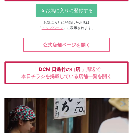
お気に入りに登録したお店は
「
トップページ
」に表示されます。
公式店舗ページを開く
「
DCM
日進竹の山店
」周辺で
本日チラシを掲載している店舗一覧を開く