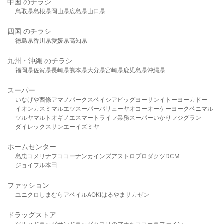
中国 のチラシ
鳥取県
島根県
岡山県
広島県
山口県
四国 のチラシ
徳島県
香川県
愛媛県
高知県
九州・沖縄 のチラシ
福岡県
佐賀県
長崎県
熊本県
大分県
宮崎県
鹿児島県
沖縄県
スーパー
いなげや
西條
アマノパークス
ベイシア
ビッグヨーサン
イトーヨーカドー
イオン
カスミ
マルエツ
スーパーバリュー
ヤオコー
オーケー
ヨークベニマル
ツルヤ
マルト
オギノ
エスマート
ライフ
業務スーパー
いかり
フジグラン
ダイレックス
サンエー
イズミヤ
ホームセンター
島忠
コメリ
ナフコ
コーナン
カインズ
アストロプロダクツ
DCM
ジョイフル本田
ファッション
ユニクロ
しまむら
アベイル
AOKI
はるやま
サカゼン
ドラッグストア