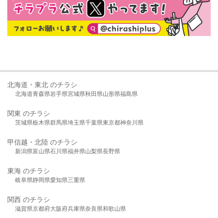
北海道・東北 のチラシ
北海道
青森県
岩手県
宮城県
秋田県
山形県
福島県
関東 のチラシ
茨城県
栃木県
群馬県
埼玉県
千葉県
東京都
神奈川県
甲信越・北陸 のチラシ
新潟県
富山県
石川県
福井県
山梨県
長野県
東海 のチラシ
岐阜県
静岡県
愛知県
三重県
関西 のチラシ
滋賀県
京都府
大阪府
兵庫県
奈良県
和歌山県