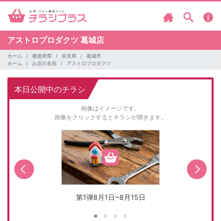
アストロプロダクツ
葛城店
ホーム
都道府県
奈良県
葛城市
ホーム
お店の名前
アストロプロダクツ
本日公開中のチラシ
画像はイメージです。
画像をクリックするとチラシが開きます。
第1弾8月1日~8月15日