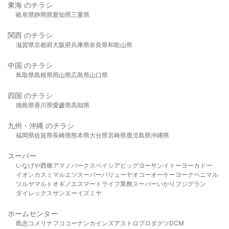
東海 のチラシ
岐阜県
静岡県
愛知県
三重県
関西 のチラシ
滋賀県
京都府
大阪府
兵庫県
奈良県
和歌山県
中国 のチラシ
鳥取県
島根県
岡山県
広島県
山口県
四国 のチラシ
徳島県
香川県
愛媛県
高知県
九州・沖縄 のチラシ
福岡県
佐賀県
長崎県
熊本県
大分県
宮崎県
鹿児島県
沖縄県
スーパー
いなげや
西條
アマノパークス
ベイシア
ビッグヨーサン
イトーヨーカドー
イオン
カスミ
マルエツ
スーパーバリュー
ヤオコー
オーケー
ヨークベニマル
ツルヤ
マルト
オギノ
エスマート
ライフ
業務スーパー
いかり
フジグラン
ダイレックス
サンエー
イズミヤ
ホームセンター
島忠
コメリ
ナフコ
コーナン
カインズ
アストロプロダクツ
DCM