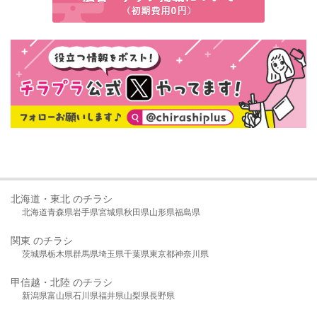
北海道・東北 のチラシ
北海道
青森県
岩手県
宮城県
秋田県
山形県
福島県
関東 のチラシ
茨城県
栃木県
群馬県
埼玉県
千葉県
東京都
神奈川県
甲信越・北陸 のチラシ
新潟県
富山県
石川県
福井県
山梨県
長野県