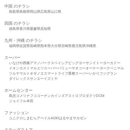
中国 のチラシ
鳥取県
島根県
岡山県
広島県
山口県
四国 のチラシ
徳島県
香川県
愛媛県
高知県
九州・沖縄 のチラシ
福岡県
佐賀県
長崎県
熊本県
大分県
宮崎県
鹿児島県
沖縄県
スーパー
いなげや
西條
アマノパークス
ベイシア
ビッグヨーサン
イトーヨーカドー
イオン
カスミ
マルエツ
スーパーバリュー
ヤオコー
オーケー
ヨークベニマル
ツルヤ
マルト
オギノ
エスマート
ライフ
業務スーパー
いかり
フジグラン
ダイレックス
サンエー
イズミヤ
ホームセンター
島忠
コメリ
ナフコ
コーナン
カインズ
アストロプロダクツ
DCM
ジョイフル本田
ファッション
ユニクロ
しまむら
アベイル
AOKI
はるやま
サカゼン
ドラッグストア