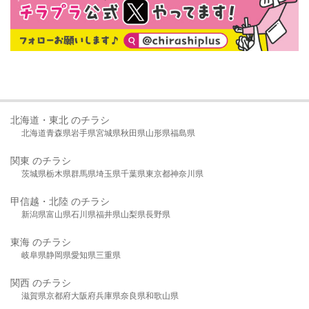
北海道・東北 のチラシ
北海道
青森県
岩手県
宮城県
秋田県
山形県
福島県
関東 のチラシ
茨城県
栃木県
群馬県
埼玉県
千葉県
東京都
神奈川県
甲信越・北陸 のチラシ
新潟県
富山県
石川県
福井県
山梨県
長野県
東海 のチラシ
岐阜県
静岡県
愛知県
三重県
関西 のチラシ
滋賀県
京都府
大阪府
兵庫県
奈良県
和歌山県