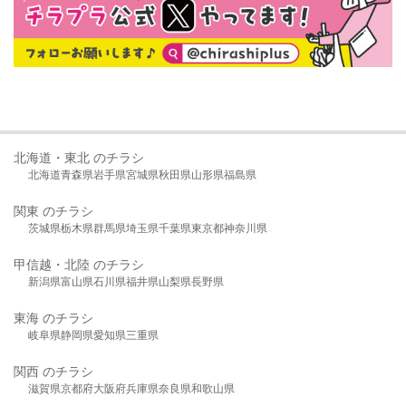
北海道・東北 のチラシ
北海道
青森県
岩手県
宮城県
秋田県
山形県
福島県
関東 のチラシ
茨城県
栃木県
群馬県
埼玉県
千葉県
東京都
神奈川県
甲信越・北陸 のチラシ
新潟県
富山県
石川県
福井県
山梨県
長野県
東海 のチラシ
岐阜県
静岡県
愛知県
三重県
関西 のチラシ
滋賀県
京都府
大阪府
兵庫県
奈良県
和歌山県