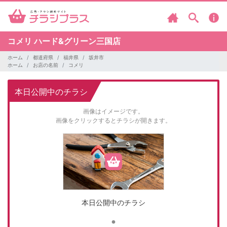
コメリ
ハード&グリーン三国店
ホーム
都道府県
福井県
坂井市
ホーム
お店の名前
コメリ
本日公開中のチラシ
画像はイメージです。
画像をクリックするとチラシが開きます。
本日公開中のチラシ