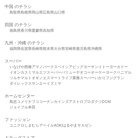
中国 のチラシ
鳥取県
島根県
岡山県
広島県
山口県
四国 のチラシ
徳島県
香川県
愛媛県
高知県
九州・沖縄 のチラシ
福岡県
佐賀県
長崎県
熊本県
大分県
宮崎県
鹿児島県
沖縄県
スーパー
いなげや
西條
アマノパークス
ベイシア
ビッグヨーサン
イトーヨーカドー
イオン
カスミ
マルエツ
スーパーバリュー
ヤオコー
オーケー
ヨークベニマル
ツルヤ
マルト
オギノ
エスマート
ライフ
業務スーパー
いかり
フジグラン
ダイレックス
サンエー
イズミヤ
ホームセンター
島忠
コメリ
ナフコ
コーナン
カインズ
アストロプロダクツ
DCM
ジョイフル本田
ファッション
ユニクロ
しまむら
アベイル
AOKI
はるやま
サカゼン
ドラッグストア