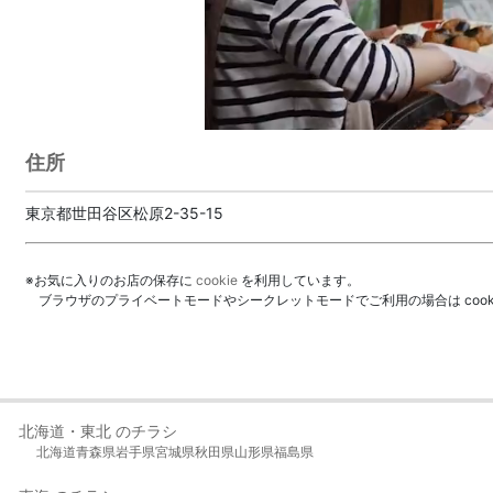
住所
東京都世田谷区松原2-35-15
※お気に入りのお店の保存に
cookie
を利用しています。
ブラウザのプライベートモードやシークレットモードでご利用の場合は coo
北海道・東北 のチラシ
北海道
青森県
岩手県
宮城県
秋田県
山形県
福島県