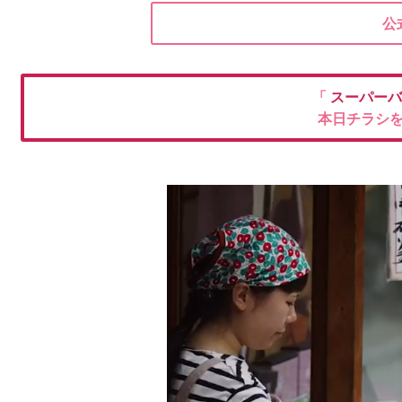
公
「
スーパー
本日チラシ