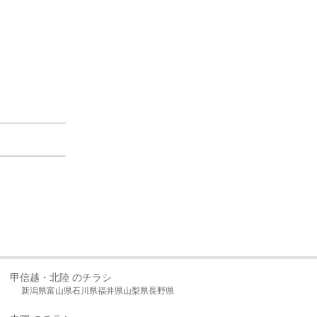
甲信越・北陸 のチラシ
新潟県
富山県
石川県
福井県
山梨県
長野県