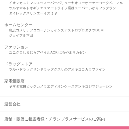
イオン
カスミ
マルエツ
スーパーバリュー
ヤオコー
オーケー
ヨークベニマル
ツルヤ
マルト
オギノ
エスマート
ライフ
業務スーパー
いかり
フジグラン
ダイレックス
サンエー
イズミヤ
ホームセンター
島忠
コメリ
ナフコ
コーナン
カインズ
アストロプロダクツ
DCM
ジョイフル本田
ファッション
ユニクロ
しまむら
アベイル
AOKI
はるやま
サカゼン
ドラッグストア
ツルハドラッグ
サンドラッグ
クスリのアオキ
ココカラファイン
家電量販店
ヤマダ電機
ビックカメラ
エディオン
ケーズデンキ
コジマ
ジョーシン
運営会社
店舗・販促ご担当者様：チラシプラスサービスのご案内