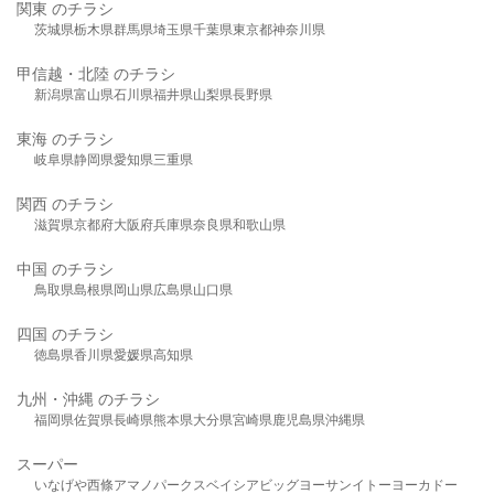
関東 のチラシ
茨城県
栃木県
群馬県
埼玉県
千葉県
東京都
神奈川県
甲信越・北陸 のチラシ
新潟県
富山県
石川県
福井県
山梨県
長野県
東海 のチラシ
岐阜県
静岡県
愛知県
三重県
関西 のチラシ
滋賀県
京都府
大阪府
兵庫県
奈良県
和歌山県
中国 のチラシ
鳥取県
島根県
岡山県
広島県
山口県
四国 のチラシ
徳島県
香川県
愛媛県
高知県
九州・沖縄 のチラシ
福岡県
佐賀県
長崎県
熊本県
大分県
宮崎県
鹿児島県
沖縄県
スーパー
いなげや
西條
アマノパークス
ベイシア
ビッグヨーサン
イトーヨーカドー