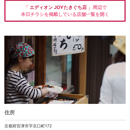
「
エディオン
JOYたきぐち店
」周辺で
本日チラシを掲載している店舗一覧を開く
住所
京都府宮津市字京口町172