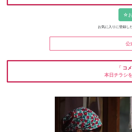
お気に入りに登録し
公
「
コ
本日チラシ