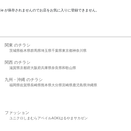
kie が保存されませんのでお店をお気に入りに登録できません。
関東 のチラシ
茨城県
栃木県
群馬県
埼玉県
千葉県
東京都
神奈川県
関西 のチラシ
滋賀県
京都府
大阪府
兵庫県
奈良県
和歌山県
九州・沖縄 のチラシ
福岡県
佐賀県
長崎県
熊本県
大分県
宮崎県
鹿児島県
沖縄県
ファッション
ユニクロ
しまむら
アベイル
AOKI
はるやま
サカゼン