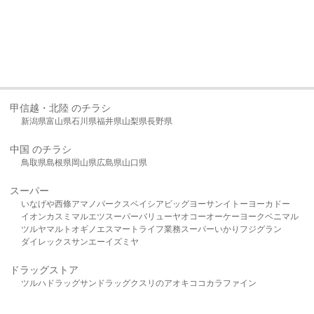
甲信越・北陸 のチラシ
新潟県
富山県
石川県
福井県
山梨県
長野県
中国 のチラシ
鳥取県
島根県
岡山県
広島県
山口県
スーパー
いなげや
西條
アマノパークス
ベイシア
ビッグヨーサン
イトーヨーカドー
イオン
カスミ
マルエツ
スーパーバリュー
ヤオコー
オーケー
ヨークベニマル
ツルヤ
マルト
オギノ
エスマート
ライフ
業務スーパー
いかり
フジグラン
ダイレックス
サンエー
イズミヤ
ドラッグストア
ツルハドラッグ
サンドラッグ
クスリのアオキ
ココカラファイン