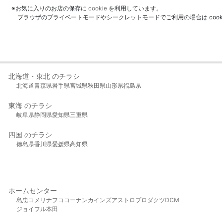
※お気に入りのお店の保存に
cookie
を利用しています。
ブラウザのプライベートモードやシークレットモードでご利用の場合は coo
北海道・東北 のチラシ
北海道
青森県
岩手県
宮城県
秋田県
山形県
福島県
東海 のチラシ
岐阜県
静岡県
愛知県
三重県
四国 のチラシ
徳島県
香川県
愛媛県
高知県
ホームセンター
島忠
コメリ
ナフコ
コーナン
カインズ
アストロプロダクツ
DCM
ジョイフル本田