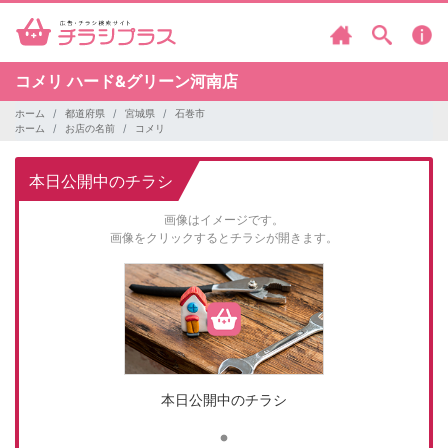
コメリ
ハード&グリーン河南店
ホーム
都道府県
宮城県
石巻市
ホーム
お店の名前
コメリ
本日公開中のチラシ
画像はイメージです。
画像をクリックするとチラシが開きます。
本日公開中のチラシ