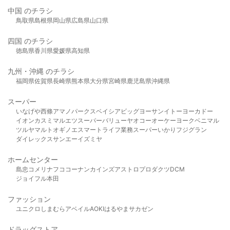
中国 のチラシ
鳥取県
島根県
岡山県
広島県
山口県
四国 のチラシ
徳島県
香川県
愛媛県
高知県
九州・沖縄 のチラシ
福岡県
佐賀県
長崎県
熊本県
大分県
宮崎県
鹿児島県
沖縄県
スーパー
いなげや
西條
アマノパークス
ベイシア
ビッグヨーサン
イトーヨーカドー
イオン
カスミ
マルエツ
スーパーバリュー
ヤオコー
オーケー
ヨークベニマル
ツルヤ
マルト
オギノ
エスマート
ライフ
業務スーパー
いかり
フジグラン
ダイレックス
サンエー
イズミヤ
ホームセンター
島忠
コメリ
ナフコ
コーナン
カインズ
アストロプロダクツ
DCM
ジョイフル本田
ファッション
ユニクロ
しまむら
アベイル
AOKI
はるやま
サカゼン
ドラッグストア