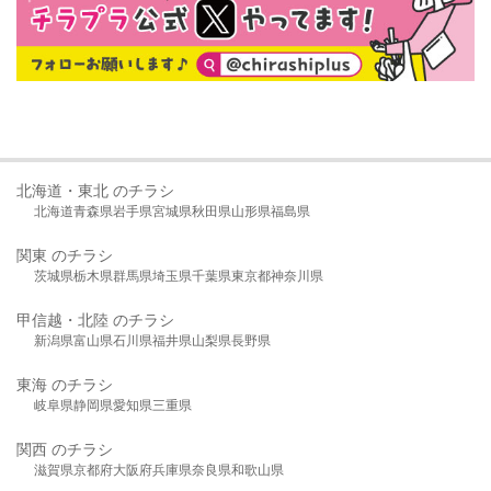
北海道・東北 のチラシ
北海道
青森県
岩手県
宮城県
秋田県
山形県
福島県
関東 のチラシ
茨城県
栃木県
群馬県
埼玉県
千葉県
東京都
神奈川県
甲信越・北陸 のチラシ
新潟県
富山県
石川県
福井県
山梨県
長野県
東海 のチラシ
岐阜県
静岡県
愛知県
三重県
関西 のチラシ
滋賀県
京都府
大阪府
兵庫県
奈良県
和歌山県