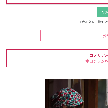
お気に入りに登録し
公
「
コメリ
ハ
本日チラシ