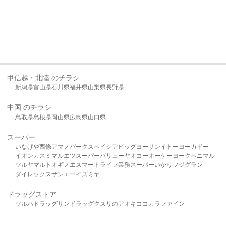
甲信越・北陸 のチラシ
新潟県
富山県
石川県
福井県
山梨県
長野県
中国 のチラシ
鳥取県
島根県
岡山県
広島県
山口県
スーパー
いなげや
西條
アマノパークス
ベイシア
ビッグヨーサン
イトーヨーカドー
イオン
カスミ
マルエツ
スーパーバリュー
ヤオコー
オーケー
ヨークベニマル
ツルヤ
マルト
オギノ
エスマート
ライフ
業務スーパー
いかり
フジグラン
ダイレックス
サンエー
イズミヤ
ドラッグストア
ツルハドラッグ
サンドラッグ
クスリのアオキ
ココカラファイン