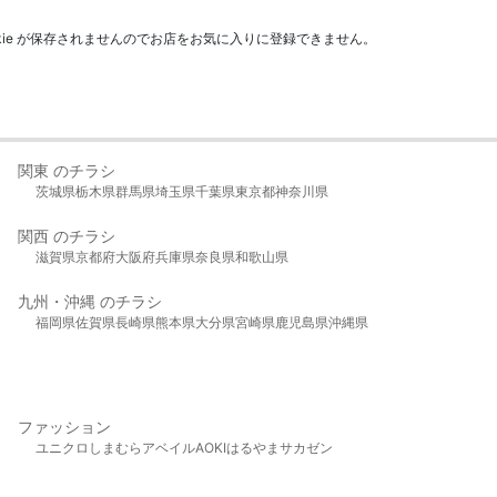
kie が保存されませんのでお店をお気に入りに登録できません。
関東 のチラシ
茨城県
栃木県
群馬県
埼玉県
千葉県
東京都
神奈川県
関西 のチラシ
滋賀県
京都府
大阪府
兵庫県
奈良県
和歌山県
九州・沖縄 のチラシ
福岡県
佐賀県
長崎県
熊本県
大分県
宮崎県
鹿児島県
沖縄県
ファッション
ユニクロ
しまむら
アベイル
AOKI
はるやま
サカゼン