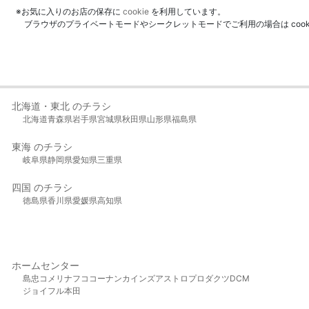
※お気に入りのお店の保存に
cookie
を利用しています。
ブラウザのプライベートモードやシークレットモードでご利用の場合は coo
北海道・東北 のチラシ
北海道
青森県
岩手県
宮城県
秋田県
山形県
福島県
東海 のチラシ
岐阜県
静岡県
愛知県
三重県
四国 のチラシ
徳島県
香川県
愛媛県
高知県
ホームセンター
島忠
コメリ
ナフコ
コーナン
カインズ
アストロプロダクツ
DCM
ジョイフル本田