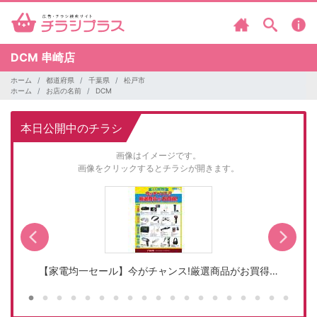
DCM
串崎店
ホーム
都道府県
千葉県
松戸市
ホーム
お店の名前
DCM
本日公開中のチラシ
画像はイメージです。
画像をクリックするとチラシが開きます。
【家電均一セール】今がチャンス!厳選商品がお買得…