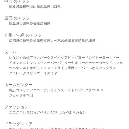
中国 のチラシ
鳥取県
島根県
岡山県
広島県
山口県
四国 のチラシ
徳島県
香川県
愛媛県
高知県
九州・沖縄 のチラシ
福岡県
佐賀県
長崎県
熊本県
大分県
宮崎県
鹿児島県
沖縄県
スーパー
いなげや
西條
アマノパークス
ベイシア
ビッグヨーサン
イトーヨーカドー
イオン
カスミ
マルエツ
スーパーバリュー
ヤオコー
オーケー
ヨークベニマル
ツルヤ
マルト
オギノ
エスマート
ライフ
業務スーパー
いかり
フジグラン
ダイレックス
サンエー
イズミヤ
ホームセンター
島忠
コメリ
ナフコ
コーナン
カインズ
アストロプロダクツ
DCM
ジョイフル本田
ファッション
ユニクロ
しまむら
アベイル
AOKI
はるやま
サカゼン
ドラッグストア