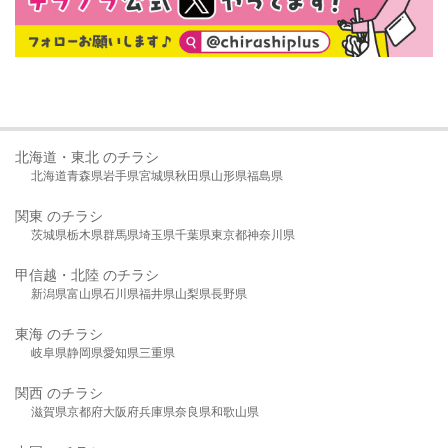
北海道・東北 のチラシ
北海道
青森県
岩手県
宮城県
秋田県
山形県
福島県
関東 のチラシ
茨城県
栃木県
群馬県
埼玉県
千葉県
東京都
神奈川県
甲信越・北陸 のチラシ
新潟県
富山県
石川県
福井県
山梨県
長野県
東海 のチラシ
岐阜県
静岡県
愛知県
三重県
関西 のチラシ
滋賀県
京都府
大阪府
兵庫県
奈良県
和歌山県