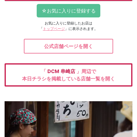
お気に入りに登録したお店は
「
トップページ
」に表示されます。
公式店舗ページを開く
「
DCM
串崎店
」周辺で
本日チラシを掲載している店舗一覧を開く