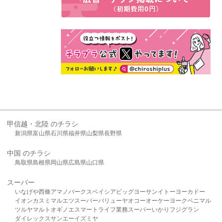
甲信越・北陸 のチラシ
新潟県
富山県
石川県
福井県
山梨県
長野県
中国 のチラシ
鳥取県
島根県
岡山県
広島県
山口県
スーパー
いなげや
西條
アマノパークス
ベイシア
ビッグヨーサン
イトーヨーカドー
イオン
カスミ
マルエツ
スーパーバリュー
ヤオコー
オーケー
ヨークベニマル
ツルヤ
マルト
オギノ
エスマート
ライフ
業務スーパー
いかり
フジグラン
ダイレックス
サンエー
イズミヤ