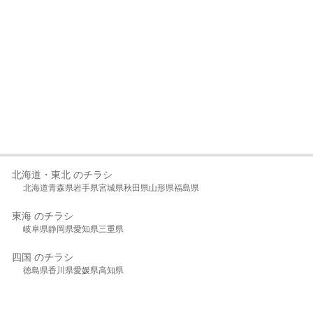
北海道・東北 のチラシ
北海道
青森県
岩手県
宮城県
秋田県
山形県
福島県
東海 のチラシ
岐阜県
静岡県
愛知県
三重県
四国 のチラシ
徳島県
香川県
愛媛県
高知県