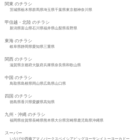
関東 のチラシ
茨城県
栃木県
群馬県
埼玉県
千葉県
東京都
神奈川県
甲信越・北陸 のチラシ
新潟県
富山県
石川県
福井県
山梨県
長野県
東海 のチラシ
岐阜県
静岡県
愛知県
三重県
関西 のチラシ
滋賀県
京都府
大阪府
兵庫県
奈良県
和歌山県
中国 のチラシ
鳥取県
島根県
岡山県
広島県
山口県
四国 のチラシ
徳島県
香川県
愛媛県
高知県
九州・沖縄 のチラシ
福岡県
佐賀県
長崎県
熊本県
大分県
宮崎県
鹿児島県
沖縄県
スーパー
いなげや
西條
アマノパークス
ベイシア
ビッグヨーサン
イトーヨーカドー