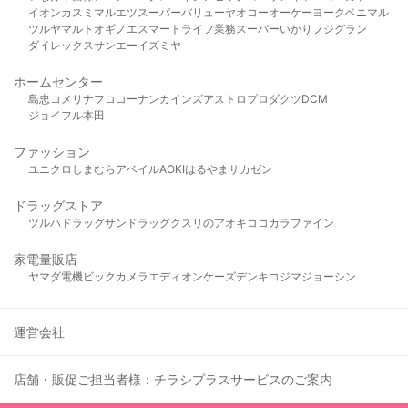
イオン
カスミ
マルエツ
スーパーバリュー
ヤオコー
オーケー
ヨークベニマル
ツルヤ
マルト
オギノ
エスマート
ライフ
業務スーパー
いかり
フジグラン
ダイレックス
サンエー
イズミヤ
ホームセンター
島忠
コメリ
ナフコ
コーナン
カインズ
アストロプロダクツ
DCM
ジョイフル本田
ファッション
ユニクロ
しまむら
アベイル
AOKI
はるやま
サカゼン
ドラッグストア
ツルハドラッグ
サンドラッグ
クスリのアオキ
ココカラファイン
家電量販店
ヤマダ電機
ビックカメラ
エディオン
ケーズデンキ
コジマ
ジョーシン
運営会社
店舗・販促ご担当者様：チラシプラスサービスのご案内