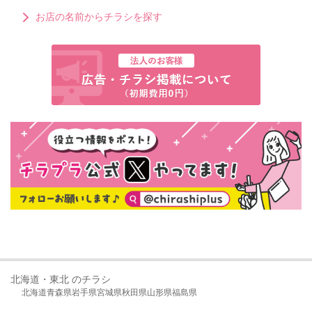
お店の名前からチラシを探す
北海道・東北 のチラシ
北海道
青森県
岩手県
宮城県
秋田県
山形県
福島県