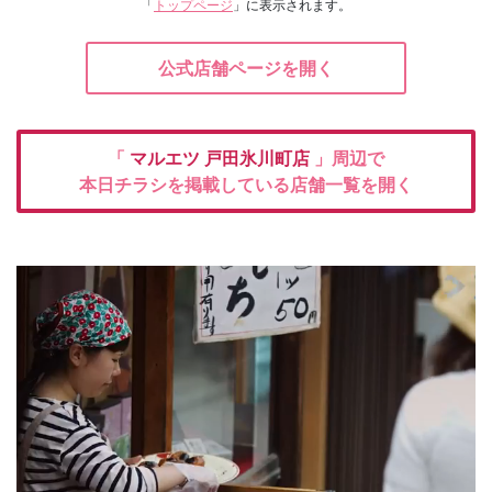
「
トップページ
」に表示されます。
公式店舗ページを開く
「
マルエツ
戸田氷川町店
」周辺で
本日チラシを掲載している店舗一覧を開く