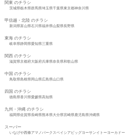
関東 のチラシ
茨城県
栃木県
群馬県
埼玉県
千葉県
東京都
神奈川県
甲信越・北陸 のチラシ
新潟県
富山県
石川県
福井県
山梨県
長野県
東海 のチラシ
岐阜県
静岡県
愛知県
三重県
関西 のチラシ
滋賀県
京都府
大阪府
兵庫県
奈良県
和歌山県
中国 のチラシ
鳥取県
島根県
岡山県
広島県
山口県
四国 のチラシ
徳島県
香川県
愛媛県
高知県
九州・沖縄 のチラシ
福岡県
佐賀県
長崎県
熊本県
大分県
宮崎県
鹿児島県
沖縄県
スーパー
いなげや
西條
アマノパークス
ベイシア
ビッグヨーサン
イトーヨーカドー