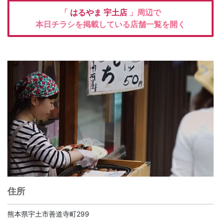
「
はるやま
宇土店
」周辺で
本日チラシを掲載している店舗一覧を開く
住所
熊本県宇土市善道寺町299