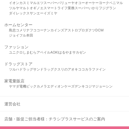
イオン
カスミ
マルエツ
スーパーバリュー
ヤオコー
オーケー
ヨークベニマル
ツルヤ
マルト
オギノ
エスマート
ライフ
業務スーパー
いかり
フジグラン
ダイレックス
サンエー
イズミヤ
ホームセンター
島忠
コメリ
ナフコ
コーナン
カインズ
アストロプロダクツ
DCM
ジョイフル本田
ファッション
ユニクロ
しまむら
アベイル
AOKI
はるやま
サカゼン
ドラッグストア
ツルハドラッグ
サンドラッグ
クスリのアオキ
ココカラファイン
家電量販店
ヤマダ電機
ビックカメラ
エディオン
ケーズデンキ
コジマ
ジョーシン
運営会社
店舗・販促ご担当者様：チラシプラスサービスのご案内