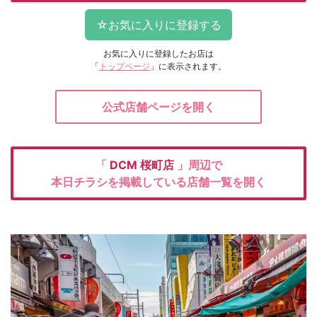
お気に入りに登録したお店は
「
トップページ
」に表示されます。
公式店舗ページを開く
「
DCM
桜町店
」周辺で
本日チラシを掲載している店舗一覧を開く