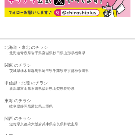
北海道・東北 のチラシ
北海道
青森県
岩手県
宮城県
秋田県
山形県
福島県
関東 のチラシ
茨城県
栃木県
群馬県
埼玉県
千葉県
東京都
神奈川県
甲信越・北陸 のチラシ
新潟県
富山県
石川県
福井県
山梨県
長野県
東海 のチラシ
岐阜県
静岡県
愛知県
三重県
関西 のチラシ
滋賀県
京都府
大阪府
兵庫県
奈良県
和歌山県