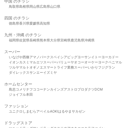
中国 のチラシ
鳥取県
島根県
岡山県
広島県
山口県
四国 のチラシ
徳島県
香川県
愛媛県
高知県
九州・沖縄 のチラシ
福岡県
佐賀県
長崎県
熊本県
大分県
宮崎県
鹿児島県
沖縄県
スーパー
いなげや
西條
アマノパークス
ベイシア
ビッグヨーサン
イトーヨーカドー
イオン
カスミ
マルエツ
スーパーバリュー
ヤオコー
オーケー
ヨークベニマル
ツルヤ
マルト
オギノ
エスマート
ライフ
業務スーパー
いかり
フジグラン
ダイレックス
サンエー
イズミヤ
ホームセンター
島忠
コメリ
ナフコ
コーナン
カインズ
アストロプロダクツ
DCM
ジョイフル本田
ファッション
ユニクロ
しまむら
アベイル
AOKI
はるやま
サカゼン
ドラッグストア