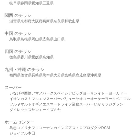
岐阜県
静岡県
愛知県
三重県
関西 のチラシ
滋賀県
京都府
大阪府
兵庫県
奈良県
和歌山県
中国 のチラシ
鳥取県
島根県
岡山県
広島県
山口県
四国 のチラシ
徳島県
香川県
愛媛県
高知県
九州・沖縄 のチラシ
福岡県
佐賀県
長崎県
熊本県
大分県
宮崎県
鹿児島県
沖縄県
スーパー
いなげや
西條
アマノパークス
ベイシア
ビッグヨーサン
イトーヨーカドー
イオン
カスミ
マルエツ
スーパーバリュー
ヤオコー
オーケー
ヨークベニマル
ツルヤ
マルト
オギノ
エスマート
ライフ
業務スーパー
いかり
フジグラン
ダイレックス
サンエー
イズミヤ
ホームセンター
島忠
コメリ
ナフコ
コーナン
カインズ
アストロプロダクツ
DCM
ジョイフル本田