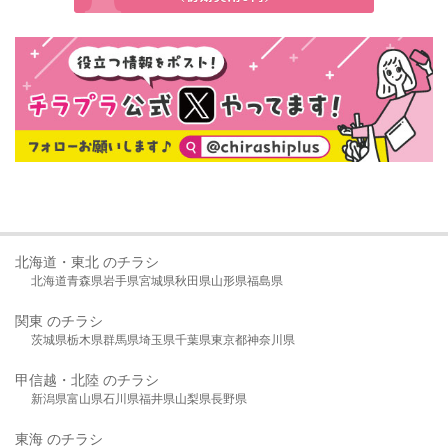
北海道・東北 のチラシ
北海道
青森県
岩手県
宮城県
秋田県
山形県
福島県
関東 のチラシ
茨城県
栃木県
群馬県
埼玉県
千葉県
東京都
神奈川県
甲信越・北陸 のチラシ
新潟県
富山県
石川県
福井県
山梨県
長野県
東海 のチラシ