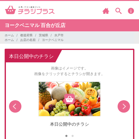
ヨークベニマル
百合が丘店
ホーム
都道府県
茨城県
水戸市
ホーム
お店の名前
ヨークベニマル
本日公開中のチラシ
画像はイメージです。
画像をクリックするとチラシが開きます。
本日公開中のチラシ