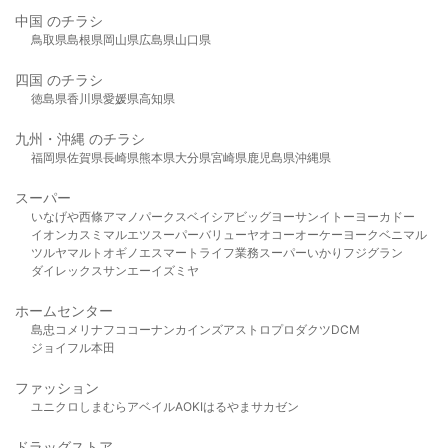
中国 のチラシ
鳥取県
島根県
岡山県
広島県
山口県
四国 のチラシ
徳島県
香川県
愛媛県
高知県
九州・沖縄 のチラシ
福岡県
佐賀県
長崎県
熊本県
大分県
宮崎県
鹿児島県
沖縄県
スーパー
いなげや
西條
アマノパークス
ベイシア
ビッグヨーサン
イトーヨーカドー
イオン
カスミ
マルエツ
スーパーバリュー
ヤオコー
オーケー
ヨークベニマル
ツルヤ
マルト
オギノ
エスマート
ライフ
業務スーパー
いかり
フジグラン
ダイレックス
サンエー
イズミヤ
ホームセンター
島忠
コメリ
ナフコ
コーナン
カインズ
アストロプロダクツ
DCM
ジョイフル本田
ファッション
ユニクロ
しまむら
アベイル
AOKI
はるやま
サカゼン
ドラッグストア