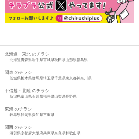
北海道・東北 のチラシ
北海道
青森県
岩手県
宮城県
秋田県
山形県
福島県
関東 のチラシ
茨城県
栃木県
群馬県
埼玉県
千葉県
東京都
神奈川県
甲信越・北陸 のチラシ
新潟県
富山県
石川県
福井県
山梨県
長野県
東海 のチラシ
岐阜県
静岡県
愛知県
三重県
関西 のチラシ
滋賀県
京都府
大阪府
兵庫県
奈良県
和歌山県