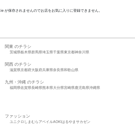
kie が保存されませんのでお店をお気に入りに登録できません。
関東 のチラシ
茨城県
栃木県
群馬県
埼玉県
千葉県
東京都
神奈川県
関西 のチラシ
滋賀県
京都府
大阪府
兵庫県
奈良県
和歌山県
九州・沖縄 のチラシ
福岡県
佐賀県
長崎県
熊本県
大分県
宮崎県
鹿児島県
沖縄県
ファッション
ユニクロ
しまむら
アベイル
AOKI
はるやま
サカゼン