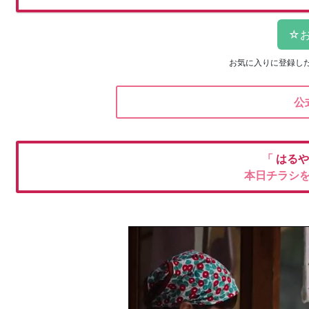
お気に入りに登録し
公
「
はる
本日チラシ