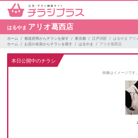
アリオ葛西店
はるやま
ホーム
都道府県からチラシを探す
東京都
江戸川区
はるやま アリ
ホーム
お店の名前からチラシを探す
はるやま
アリオ葛西店
本日公開中のチラシ
画像はイメージです