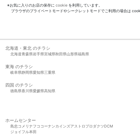
※お気に入りのお店の保存に
cookie
を利用しています。
ブラウザのプライベートモードやシークレットモードでご利用の場合は coo
北海道・東北 のチラシ
北海道
青森県
岩手県
宮城県
秋田県
山形県
福島県
東海 のチラシ
岐阜県
静岡県
愛知県
三重県
四国 のチラシ
徳島県
香川県
愛媛県
高知県
ホームセンター
島忠
コメリ
ナフコ
コーナン
カインズ
アストロプロダクツ
DCM
ジョイフル本田