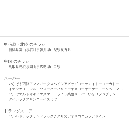
甲信越・北陸 のチラシ
新潟県
富山県
石川県
福井県
山梨県
長野県
中国 のチラシ
鳥取県
島根県
岡山県
広島県
山口県
スーパー
いなげや
西條
アマノパークス
ベイシア
ビッグヨーサン
イトーヨーカドー
イオン
カスミ
マルエツ
スーパーバリュー
ヤオコー
オーケー
ヨークベニマル
ツルヤ
マルト
オギノ
エスマート
ライフ
業務スーパー
いかり
フジグラン
ダイレックス
サンエー
イズミヤ
ドラッグストア
ツルハドラッグ
サンドラッグ
クスリのアオキ
ココカラファイン