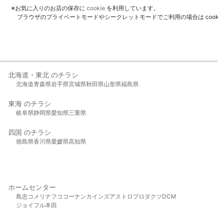
※お気に入りのお店の保存に
cookie
を利用しています。
ブラウザのプライベートモードやシークレットモードでご利用の場合は coo
北海道・東北 のチラシ
北海道
青森県
岩手県
宮城県
秋田県
山形県
福島県
東海 のチラシ
岐阜県
静岡県
愛知県
三重県
四国 のチラシ
徳島県
香川県
愛媛県
高知県
ホームセンター
島忠
コメリ
ナフコ
コーナン
カインズ
アストロプロダクツ
DCM
ジョイフル本田