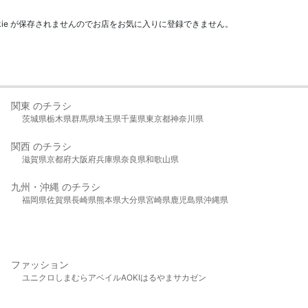
kie が保存されませんのでお店をお気に入りに登録できません。
関東 のチラシ
茨城県
栃木県
群馬県
埼玉県
千葉県
東京都
神奈川県
関西 のチラシ
滋賀県
京都府
大阪府
兵庫県
奈良県
和歌山県
九州・沖縄 のチラシ
福岡県
佐賀県
長崎県
熊本県
大分県
宮崎県
鹿児島県
沖縄県
ファッション
ユニクロ
しまむら
アベイル
AOKI
はるやま
サカゼン