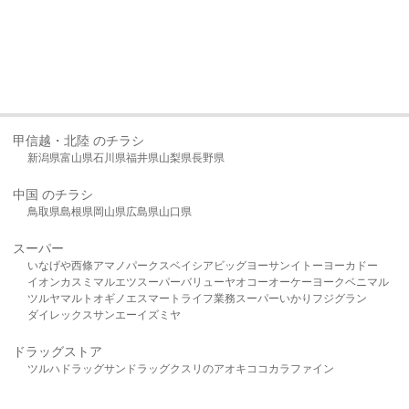
甲信越・北陸 のチラシ
新潟県
富山県
石川県
福井県
山梨県
長野県
中国 のチラシ
鳥取県
島根県
岡山県
広島県
山口県
スーパー
いなげや
西條
アマノパークス
ベイシア
ビッグヨーサン
イトーヨーカドー
イオン
カスミ
マルエツ
スーパーバリュー
ヤオコー
オーケー
ヨークベニマル
ツルヤ
マルト
オギノ
エスマート
ライフ
業務スーパー
いかり
フジグラン
ダイレックス
サンエー
イズミヤ
ドラッグストア
ツルハドラッグ
サンドラッグ
クスリのアオキ
ココカラファイン