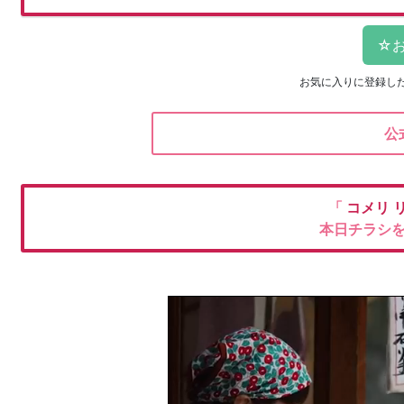
お気に入りに登録し
公
「
コメリ
本日チラシ