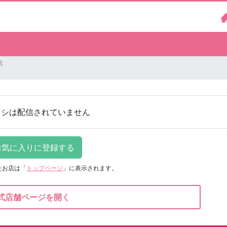
店
ラシは配信されていません
たお店は
「
トップページ
」に表示されます。
式店舗ページを開く