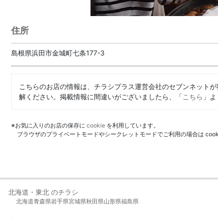
住所
島根県浜田市金城町七条177-3
こちらのお店の情報は、チラシプラス運営会社のセブンネットが
解ください。掲載情報に間違いがございましたら、「
こちら
」よ
※お気に入りのお店の保存に
cookie
を利用しています。
ブラウザのプライベートモードやシークレットモードでご利用の場合は coo
北海道・東北 のチラシ
北海道
青森県
岩手県
宮城県
秋田県
山形県
福島県