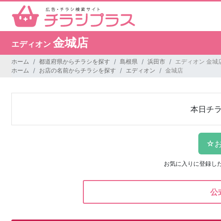
金城店
エディオン
ホーム
都道府県からチラシを探す
島根県
浜田市
エディオン 金城
ホーム
お店の名前からチラシを探す
エディオン
金城店
本日チ
お気に入りに登録し
公