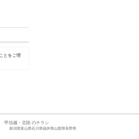
ことをご理
甲信越・北陸 のチラシ
新潟県
富山県
石川県
福井県
山梨県
長野県