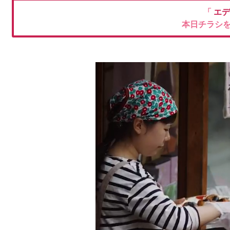
「
エデ
本日チラシ