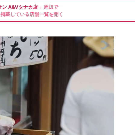
オン
A&Vタナカ店
」周辺で
を掲載している店舗一覧を開く