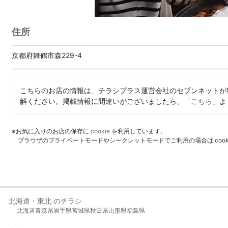
住所
京都府舞鶴市森229-4
こちらのお店の情報は、チラシプラス運営会社のセブンネットが
解ください。掲載情報に間違いがございましたら、「
こちら
」よ
※お気に入りのお店の保存に
cookie
を利用しています。
ブラウザのプライベートモードやシークレットモードでご利用の場合は coo
北海道・東北 のチラシ
北海道
青森県
岩手県
宮城県
秋田県
山形県
福島県