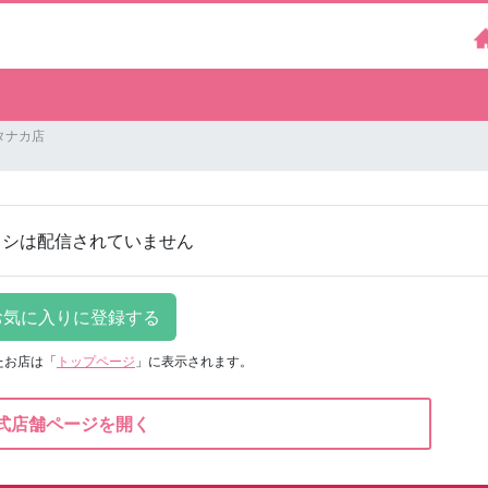
タナカ店
ラシは配信されていません
たお店は
「
トップページ
」に表示されます。
式店舗ページを開く