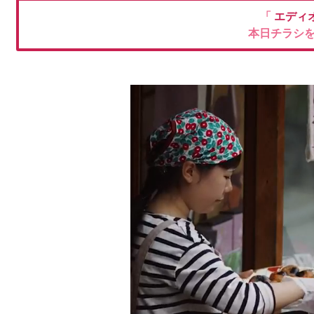
「
エディ
本日チラシ