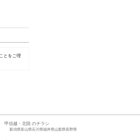
ことをご理
甲信越・北陸 のチラシ
新潟県
富山県
石川県
福井県
山梨県
長野県