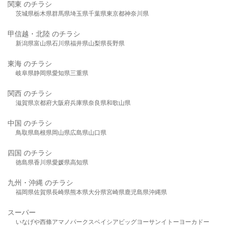
関東 のチラシ
茨城県
栃木県
群馬県
埼玉県
千葉県
東京都
神奈川県
甲信越・北陸 のチラシ
新潟県
富山県
石川県
福井県
山梨県
長野県
東海 のチラシ
岐阜県
静岡県
愛知県
三重県
関西 のチラシ
滋賀県
京都府
大阪府
兵庫県
奈良県
和歌山県
中国 のチラシ
鳥取県
島根県
岡山県
広島県
山口県
四国 のチラシ
徳島県
香川県
愛媛県
高知県
九州・沖縄 のチラシ
福岡県
佐賀県
長崎県
熊本県
大分県
宮崎県
鹿児島県
沖縄県
スーパー
いなげや
西條
アマノパークス
ベイシア
ビッグヨーサン
イトーヨーカドー