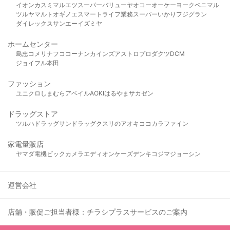
イオン
カスミ
マルエツ
スーパーバリュー
ヤオコー
オーケー
ヨークベニマル
ツルヤ
マルト
オギノ
エスマート
ライフ
業務スーパー
いかり
フジグラン
ダイレックス
サンエー
イズミヤ
ホームセンター
島忠
コメリ
ナフコ
コーナン
カインズ
アストロプロダクツ
DCM
ジョイフル本田
ファッション
ユニクロ
しまむら
アベイル
AOKI
はるやま
サカゼン
ドラッグストア
ツルハドラッグ
サンドラッグ
クスリのアオキ
ココカラファイン
家電量販店
ヤマダ電機
ビックカメラ
エディオン
ケーズデンキ
コジマ
ジョーシン
運営会社
店舗・販促ご担当者様：チラシプラスサービスのご案内