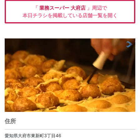
「
業務スーパー
大府店
」周辺で
本日チラシを掲載している店舗一覧を開く
住所
愛知県大府市東新町3丁目46