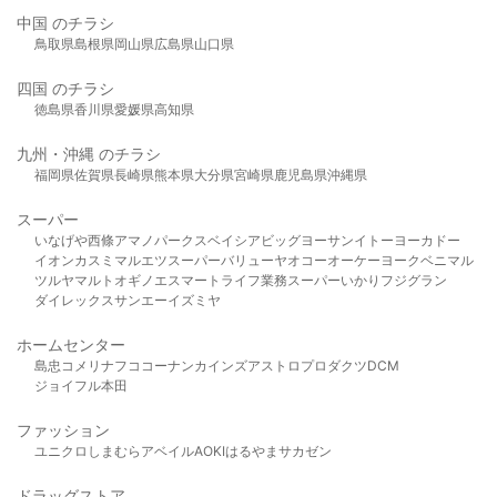
中国 のチラシ
鳥取県
島根県
岡山県
広島県
山口県
四国 のチラシ
徳島県
香川県
愛媛県
高知県
九州・沖縄 のチラシ
福岡県
佐賀県
長崎県
熊本県
大分県
宮崎県
鹿児島県
沖縄県
スーパー
いなげや
西條
アマノパークス
ベイシア
ビッグヨーサン
イトーヨーカドー
イオン
カスミ
マルエツ
スーパーバリュー
ヤオコー
オーケー
ヨークベニマル
ツルヤ
マルト
オギノ
エスマート
ライフ
業務スーパー
いかり
フジグラン
ダイレックス
サンエー
イズミヤ
ホームセンター
島忠
コメリ
ナフコ
コーナン
カインズ
アストロプロダクツ
DCM
ジョイフル本田
ファッション
ユニクロ
しまむら
アベイル
AOKI
はるやま
サカゼン
ドラッグストア