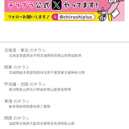
北海道・東北 のチラシ
北海道
青森県
岩手県
宮城県
秋田県
山形県
福島県
関東 のチラシ
茨城県
栃木県
群馬県
埼玉県
千葉県
東京都
神奈川県
甲信越・北陸 のチラシ
新潟県
富山県
石川県
福井県
山梨県
長野県
東海 のチラシ
岐阜県
静岡県
愛知県
三重県
関西 のチラシ
滋賀県
京都府
大阪府
兵庫県
奈良県
和歌山県