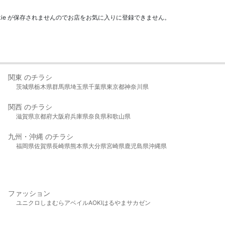
kie が保存されませんのでお店をお気に入りに登録できません。
関東 のチラシ
茨城県
栃木県
群馬県
埼玉県
千葉県
東京都
神奈川県
関西 のチラシ
滋賀県
京都府
大阪府
兵庫県
奈良県
和歌山県
九州・沖縄 のチラシ
福岡県
佐賀県
長崎県
熊本県
大分県
宮崎県
鹿児島県
沖縄県
ファッション
ユニクロ
しまむら
アベイル
AOKI
はるやま
サカゼン