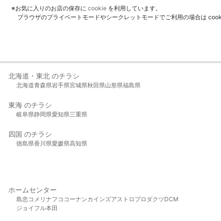
※お気に入りのお店の保存に
cookie
を利用しています。
ブラウザのプライベートモードやシークレットモードでご利用の場合は coo
北海道・東北 のチラシ
北海道
青森県
岩手県
宮城県
秋田県
山形県
福島県
東海 のチラシ
岐阜県
静岡県
愛知県
三重県
四国 のチラシ
徳島県
香川県
愛媛県
高知県
ホームセンター
島忠
コメリ
ナフコ
コーナン
カインズ
アストロプロダクツ
DCM
ジョイフル本田