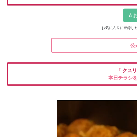
お気に入りに登録し
公
「
クスリ
本日チラシ