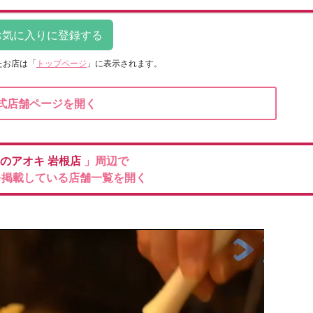
たお店は
「
トップページ
」に表示されます。
式店舗ページを開く
のアオキ
岩根店
」周辺で
を掲載している店舗一覧を開く