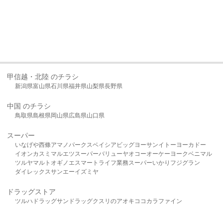
甲信越・北陸 のチラシ
新潟県
富山県
石川県
福井県
山梨県
長野県
中国 のチラシ
鳥取県
島根県
岡山県
広島県
山口県
スーパー
いなげや
西條
アマノパークス
ベイシア
ビッグヨーサン
イトーヨーカドー
イオン
カスミ
マルエツ
スーパーバリュー
ヤオコー
オーケー
ヨークベニマル
ツルヤ
マルト
オギノ
エスマート
ライフ
業務スーパー
いかり
フジグラン
ダイレックス
サンエー
イズミヤ
ドラッグストア
ツルハドラッグ
サンドラッグ
クスリのアオキ
ココカラファイン