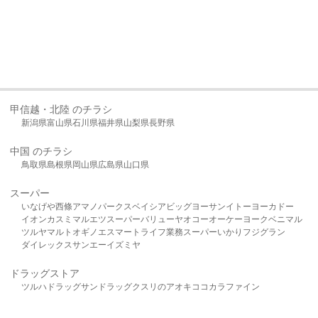
甲信越・北陸 のチラシ
新潟県
富山県
石川県
福井県
山梨県
長野県
中国 のチラシ
鳥取県
島根県
岡山県
広島県
山口県
スーパー
いなげや
西條
アマノパークス
ベイシア
ビッグヨーサン
イトーヨーカドー
イオン
カスミ
マルエツ
スーパーバリュー
ヤオコー
オーケー
ヨークベニマル
ツルヤ
マルト
オギノ
エスマート
ライフ
業務スーパー
いかり
フジグラン
ダイレックス
サンエー
イズミヤ
ドラッグストア
ツルハドラッグ
サンドラッグ
クスリのアオキ
ココカラファイン