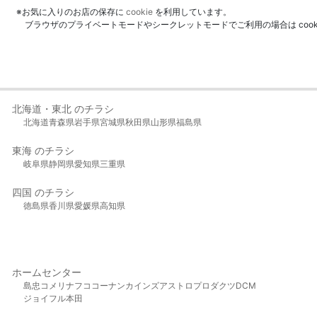
※お気に入りのお店の保存に
cookie
を利用しています。
ブラウザのプライベートモードやシークレットモードでご利用の場合は coo
北海道・東北 のチラシ
北海道
青森県
岩手県
宮城県
秋田県
山形県
福島県
東海 のチラシ
岐阜県
静岡県
愛知県
三重県
四国 のチラシ
徳島県
香川県
愛媛県
高知県
ホームセンター
島忠
コメリ
ナフコ
コーナン
カインズ
アストロプロダクツ
DCM
ジョイフル本田