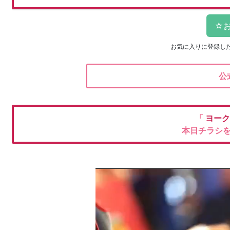
お気に入りに登録し
公
「
ヨーク
本日チラシ