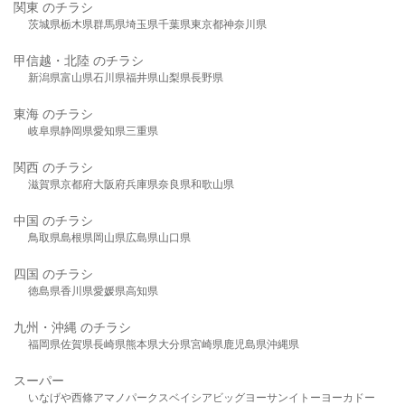
関東 のチラシ
茨城県
栃木県
群馬県
埼玉県
千葉県
東京都
神奈川県
甲信越・北陸 のチラシ
新潟県
富山県
石川県
福井県
山梨県
長野県
東海 のチラシ
岐阜県
静岡県
愛知県
三重県
関西 のチラシ
滋賀県
京都府
大阪府
兵庫県
奈良県
和歌山県
中国 のチラシ
鳥取県
島根県
岡山県
広島県
山口県
四国 のチラシ
徳島県
香川県
愛媛県
高知県
九州・沖縄 のチラシ
福岡県
佐賀県
長崎県
熊本県
大分県
宮崎県
鹿児島県
沖縄県
スーパー
いなげや
西條
アマノパークス
ベイシア
ビッグヨーサン
イトーヨーカドー