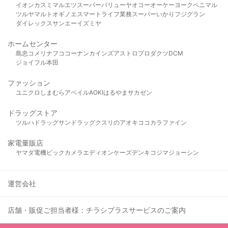
イオン
カスミ
マルエツ
スーパーバリュー
ヤオコー
オーケー
ヨークベニマル
ツルヤ
マルト
オギノ
エスマート
ライフ
業務スーパー
いかり
フジグラン
ダイレックス
サンエー
イズミヤ
ホームセンター
島忠
コメリ
ナフコ
コーナン
カインズ
アストロプロダクツ
DCM
ジョイフル本田
ファッション
ユニクロ
しまむら
アベイル
AOKI
はるやま
サカゼン
ドラッグストア
ツルハドラッグ
サンドラッグ
クスリのアオキ
ココカラファイン
家電量販店
ヤマダ電機
ビックカメラ
エディオン
ケーズデンキ
コジマ
ジョーシン
運営会社
店舗・販促ご担当者様：チラシプラスサービスのご案内