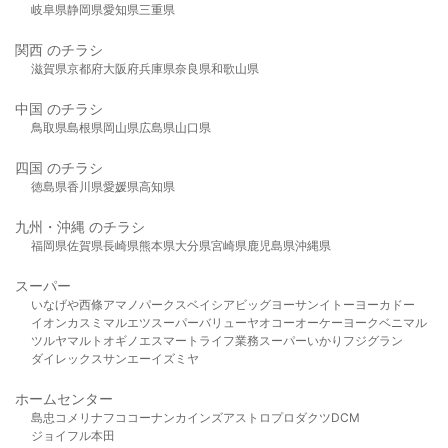
岐阜県
静岡県
愛知県
三重県
関西 のチラシ
滋賀県
京都府
大阪府
兵庫県
奈良県
和歌山県
中国 のチラシ
鳥取県
島根県
岡山県
広島県
山口県
四国 のチラシ
徳島県
香川県
愛媛県
高知県
九州・沖縄 のチラシ
福岡県
佐賀県
長崎県
熊本県
大分県
宮崎県
鹿児島県
沖縄県
スーパー
いなげや
西條
アマノパークス
ベイシア
ビッグヨーサン
イトーヨーカドー
イオン
カスミ
マルエツ
スーパーバリュー
ヤオコー
オーケー
ヨークベニマル
ツルヤ
マルト
オギノ
エスマート
ライフ
業務スーパー
いかり
フジグラン
ダイレックス
サンエー
イズミヤ
ホームセンター
島忠
コメリ
ナフコ
コーナン
カインズ
アストロプロダクツ
DCM
ジョイフル本田