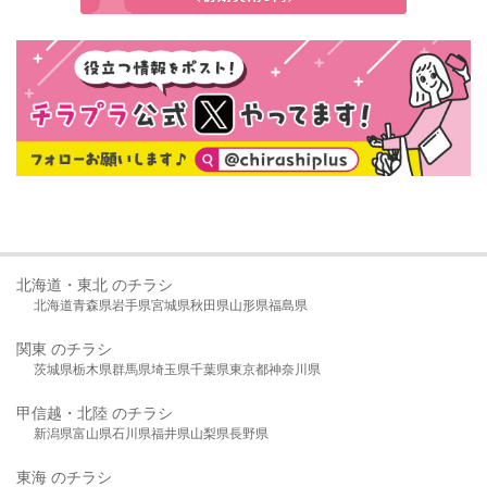
北海道・東北 のチラシ
北海道
青森県
岩手県
宮城県
秋田県
山形県
福島県
関東 のチラシ
茨城県
栃木県
群馬県
埼玉県
千葉県
東京都
神奈川県
甲信越・北陸 のチラシ
新潟県
富山県
石川県
福井県
山梨県
長野県
東海 のチラシ