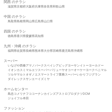
関西 のチラシ
滋賀県
京都府
大阪府
兵庫県
奈良県
和歌山県
中国 のチラシ
鳥取県
島根県
岡山県
広島県
山口県
四国 のチラシ
徳島県
香川県
愛媛県
高知県
九州・沖縄 のチラシ
福岡県
佐賀県
長崎県
熊本県
大分県
宮崎県
鹿児島県
沖縄県
スーパー
いなげや
西條
アマノパークス
ベイシア
ビッグヨーサン
イトーヨーカドー
イオン
カスミ
マルエツ
スーパーバリュー
ヤオコー
オーケー
ヨークベニマル
ツルヤ
マルト
オギノ
エスマート
ライフ
業務スーパー
いかり
フジグラン
ダイレックス
サンエー
イズミヤ
ホームセンター
島忠
コメリ
ナフコ
コーナン
カインズ
アストロプロダクツ
DCM
ジョイフル本田
ファッション