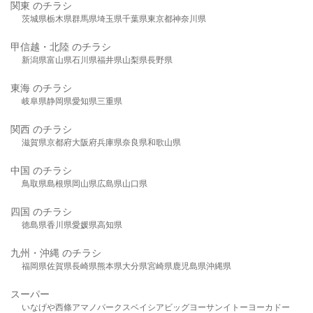
関東 のチラシ
茨城県
栃木県
群馬県
埼玉県
千葉県
東京都
神奈川県
甲信越・北陸 のチラシ
新潟県
富山県
石川県
福井県
山梨県
長野県
東海 のチラシ
岐阜県
静岡県
愛知県
三重県
関西 のチラシ
滋賀県
京都府
大阪府
兵庫県
奈良県
和歌山県
中国 のチラシ
鳥取県
島根県
岡山県
広島県
山口県
四国 のチラシ
徳島県
香川県
愛媛県
高知県
九州・沖縄 のチラシ
福岡県
佐賀県
長崎県
熊本県
大分県
宮崎県
鹿児島県
沖縄県
スーパー
いなげや
西條
アマノパークス
ベイシア
ビッグヨーサン
イトーヨーカドー