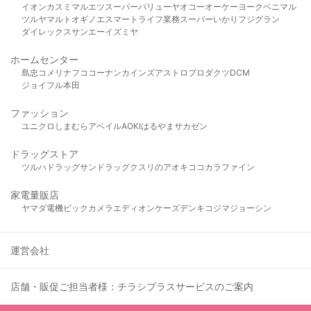
イオン
カスミ
マルエツ
スーパーバリュー
ヤオコー
オーケー
ヨークベニマル
ツルヤ
マルト
オギノ
エスマート
ライフ
業務スーパー
いかり
フジグラン
ダイレックス
サンエー
イズミヤ
ホームセンター
島忠
コメリ
ナフコ
コーナン
カインズ
アストロプロダクツ
DCM
ジョイフル本田
ファッション
ユニクロ
しまむら
アベイル
AOKI
はるやま
サカゼン
ドラッグストア
ツルハドラッグ
サンドラッグ
クスリのアオキ
ココカラファイン
家電量販店
ヤマダ電機
ビックカメラ
エディオン
ケーズデンキ
コジマ
ジョーシン
運営会社
店舗・販促ご担当者様：チラシプラスサービスのご案内