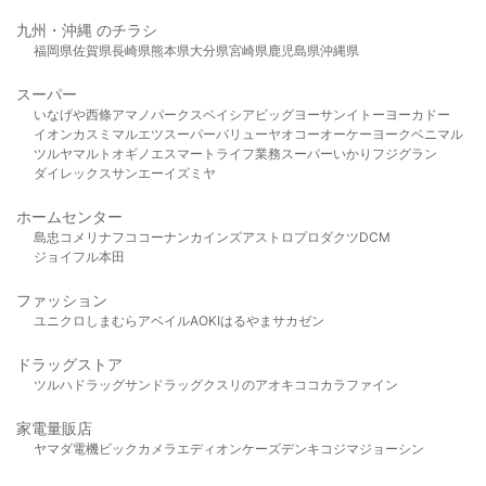
九州・沖縄 のチラシ
福岡県
佐賀県
長崎県
熊本県
大分県
宮崎県
鹿児島県
沖縄県
スーパー
いなげや
西條
アマノパークス
ベイシア
ビッグヨーサン
イトーヨーカドー
イオン
カスミ
マルエツ
スーパーバリュー
ヤオコー
オーケー
ヨークベニマル
ツルヤ
マルト
オギノ
エスマート
ライフ
業務スーパー
いかり
フジグラン
ダイレックス
サンエー
イズミヤ
ホームセンター
島忠
コメリ
ナフコ
コーナン
カインズ
アストロプロダクツ
DCM
ジョイフル本田
ファッション
ユニクロ
しまむら
アベイル
AOKI
はるやま
サカゼン
ドラッグストア
ツルハドラッグ
サンドラッグ
クスリのアオキ
ココカラファイン
家電量販店
ヤマダ電機
ビックカメラ
エディオン
ケーズデンキ
コジマ
ジョーシン