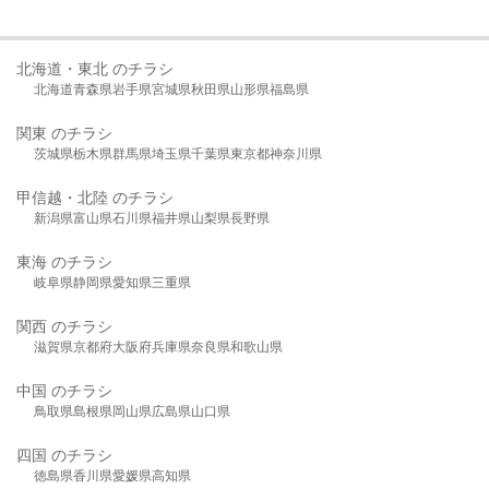
北海道・東北 のチラシ
北海道
青森県
岩手県
宮城県
秋田県
山形県
福島県
関東 のチラシ
茨城県
栃木県
群馬県
埼玉県
千葉県
東京都
神奈川県
甲信越・北陸 のチラシ
新潟県
富山県
石川県
福井県
山梨県
長野県
東海 のチラシ
岐阜県
静岡県
愛知県
三重県
関西 のチラシ
滋賀県
京都府
大阪府
兵庫県
奈良県
和歌山県
中国 のチラシ
鳥取県
島根県
岡山県
広島県
山口県
四国 のチラシ
徳島県
香川県
愛媛県
高知県