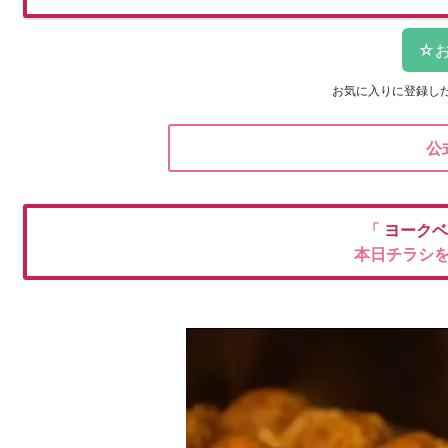
お気に入りに登録し
公
「
ヨーク
本日チラシ