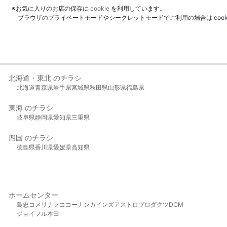
※お気に入りのお店の保存に
cookie
を利用しています。
ブラウザのプライベートモードやシークレットモードでご利用の場合は coo
北海道・東北 のチラシ
北海道
青森県
岩手県
宮城県
秋田県
山形県
福島県
東海 のチラシ
岐阜県
静岡県
愛知県
三重県
四国 のチラシ
徳島県
香川県
愛媛県
高知県
ホームセンター
島忠
コメリ
ナフコ
コーナン
カインズ
アストロプロダクツ
DCM
ジョイフル本田