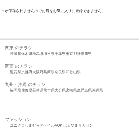
kie が保存されませんのでお店をお気に入りに登録できません。
関東 のチラシ
茨城県
栃木県
群馬県
埼玉県
千葉県
東京都
神奈川県
関西 のチラシ
滋賀県
京都府
大阪府
兵庫県
奈良県
和歌山県
九州・沖縄 のチラシ
福岡県
佐賀県
長崎県
熊本県
大分県
宮崎県
鹿児島県
沖縄県
ファッション
ユニクロ
しまむら
アベイル
AOKI
はるやま
サカゼン