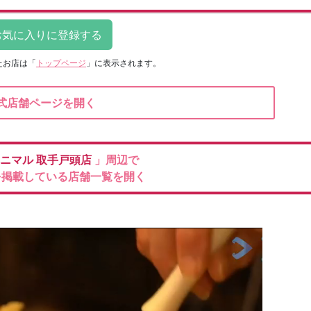
たお店は
「
トップページ
」に表示されます。
式店舗ページを開く
ベニマル
取手戸頭店
」周辺で
を掲載している店舗一覧を開く