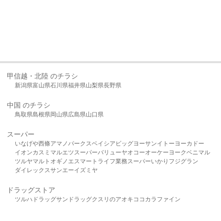
甲信越・北陸 のチラシ
新潟県
富山県
石川県
福井県
山梨県
長野県
中国 のチラシ
鳥取県
島根県
岡山県
広島県
山口県
スーパー
いなげや
西條
アマノパークス
ベイシア
ビッグヨーサン
イトーヨーカドー
イオン
カスミ
マルエツ
スーパーバリュー
ヤオコー
オーケー
ヨークベニマル
ツルヤ
マルト
オギノ
エスマート
ライフ
業務スーパー
いかり
フジグラン
ダイレックス
サンエー
イズミヤ
ドラッグストア
ツルハドラッグ
サンドラッグ
クスリのアオキ
ココカラファイン