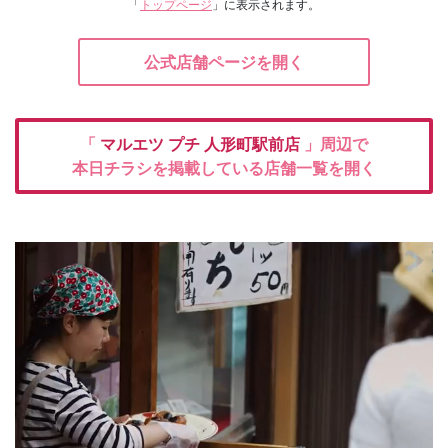
「
トップページ
」に表示されます。
公式店舗ページを開く
「
マルエツ プチ
人形町駅前店
」周辺で
本日チラシを掲載している店舗一覧を開く