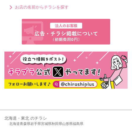
お店の名前からチラシを探す
北海道・東北 のチラシ
北海道
青森県
岩手県
宮城県
秋田県
山形県
福島県