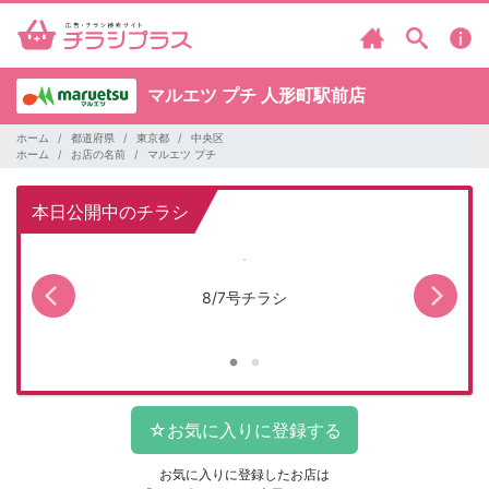
マルエツ プチ
人形町駅前店
ホーム
都道府県
東京都
中央区
ホーム
お店の名前
マルエツ プチ
本日公開中のチラシ
キャ
8/7号チラシ
マ
お気に入りに登録したお店は