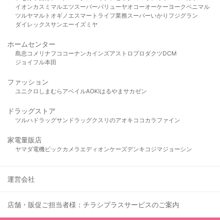
イオン
カスミ
マルエツ
スーパーバリュー
ヤオコー
オーケー
ヨークベニマル
ツルヤ
マルト
オギノ
エスマート
ライフ
業務スーパー
いかり
フジグラン
ダイレックス
サンエー
イズミヤ
ホームセンター
島忠
コメリ
ナフコ
コーナン
カインズ
アストロプロダクツ
DCM
ジョイフル本田
ファッション
ユニクロ
しまむら
アベイル
AOKI
はるやま
サカゼン
ドラッグストア
ツルハドラッグ
サンドラッグ
クスリのアオキ
ココカラファイン
家電量販店
ヤマダ電機
ビックカメラ
エディオン
ケーズデンキ
コジマ
ジョーシン
運営会社
店舗・販促ご担当者様：チラシプラスサービスのご案内