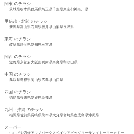
関東 のチラシ
茨城県
栃木県
群馬県
埼玉県
千葉県
東京都
神奈川県
甲信越・北陸 のチラシ
新潟県
富山県
石川県
福井県
山梨県
長野県
東海 のチラシ
岐阜県
静岡県
愛知県
三重県
関西 のチラシ
滋賀県
京都府
大阪府
兵庫県
奈良県
和歌山県
中国 のチラシ
鳥取県
島根県
岡山県
広島県
山口県
四国 のチラシ
徳島県
香川県
愛媛県
高知県
九州・沖縄 のチラシ
福岡県
佐賀県
長崎県
熊本県
大分県
宮崎県
鹿児島県
沖縄県
スーパー
いなげや
西條
アマノパークス
ベイシア
ビッグヨーサン
イトーヨーカドー