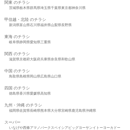
関東 のチラシ
茨城県
栃木県
群馬県
埼玉県
千葉県
東京都
神奈川県
甲信越・北陸 のチラシ
新潟県
富山県
石川県
福井県
山梨県
長野県
東海 のチラシ
岐阜県
静岡県
愛知県
三重県
関西 のチラシ
滋賀県
京都府
大阪府
兵庫県
奈良県
和歌山県
中国 のチラシ
鳥取県
島根県
岡山県
広島県
山口県
四国 のチラシ
徳島県
香川県
愛媛県
高知県
九州・沖縄 のチラシ
福岡県
佐賀県
長崎県
熊本県
大分県
宮崎県
鹿児島県
沖縄県
スーパー
いなげや
西條
アマノパークス
ベイシア
ビッグヨーサン
イトーヨーカドー