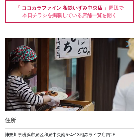
「
ココカラファイン
相鉄いずみ中央店
」周辺で
本日チラシを掲載している店舗一覧を開く
住所
神奈川県横浜市泉区和泉中央南5-4-13相鉄ライフ店内2F