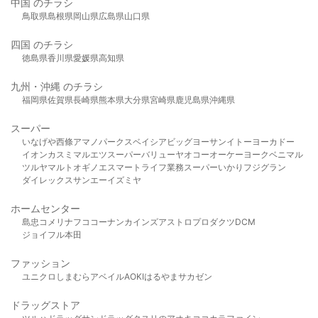
中国 のチラシ
鳥取県
島根県
岡山県
広島県
山口県
四国 のチラシ
徳島県
香川県
愛媛県
高知県
九州・沖縄 のチラシ
福岡県
佐賀県
長崎県
熊本県
大分県
宮崎県
鹿児島県
沖縄県
スーパー
いなげや
西條
アマノパークス
ベイシア
ビッグヨーサン
イトーヨーカドー
イオン
カスミ
マルエツ
スーパーバリュー
ヤオコー
オーケー
ヨークベニマル
ツルヤ
マルト
オギノ
エスマート
ライフ
業務スーパー
いかり
フジグラン
ダイレックス
サンエー
イズミヤ
ホームセンター
島忠
コメリ
ナフコ
コーナン
カインズ
アストロプロダクツ
DCM
ジョイフル本田
ファッション
ユニクロ
しまむら
アベイル
AOKI
はるやま
サカゼン
ドラッグストア