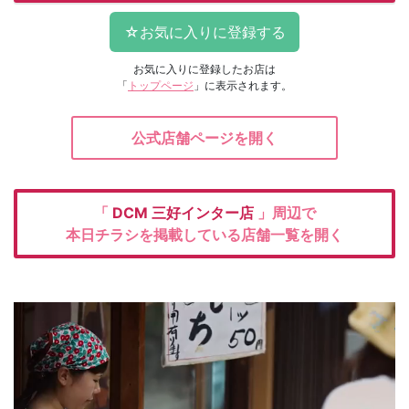
お気に入りに登録したお店は
「
トップページ
」に表示されます。
公式店舗ページを開く
「
DCM
三好インター店
」周辺で
本日チラシを掲載している店舗一覧を開く