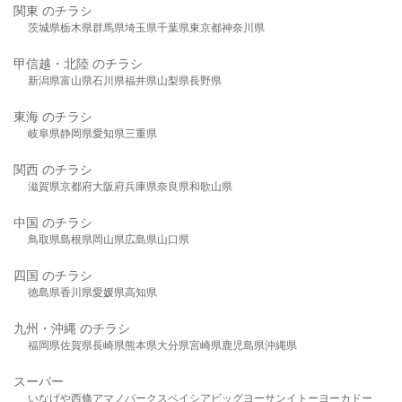
関東 のチラシ
茨城県
栃木県
群馬県
埼玉県
千葉県
東京都
神奈川県
甲信越・北陸 のチラシ
新潟県
富山県
石川県
福井県
山梨県
長野県
東海 のチラシ
岐阜県
静岡県
愛知県
三重県
関西 のチラシ
滋賀県
京都府
大阪府
兵庫県
奈良県
和歌山県
中国 のチラシ
鳥取県
島根県
岡山県
広島県
山口県
四国 のチラシ
徳島県
香川県
愛媛県
高知県
九州・沖縄 のチラシ
福岡県
佐賀県
長崎県
熊本県
大分県
宮崎県
鹿児島県
沖縄県
スーパー
いなげや
西條
アマノパークス
ベイシア
ビッグヨーサン
イトーヨーカドー