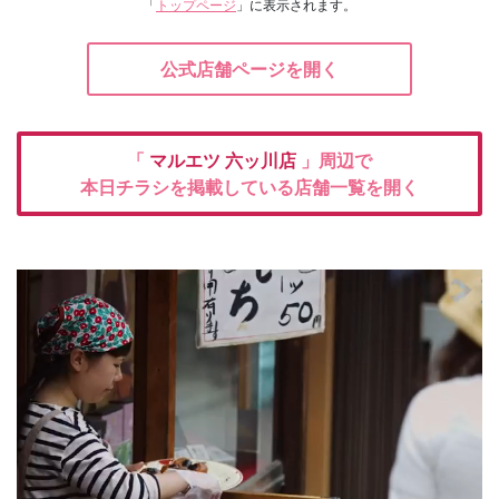
「
トップページ
」に表示されます。
公式店舗ページを開く
「
マルエツ
六ッ川店
」周辺で
本日チラシを掲載している店舗一覧を開く