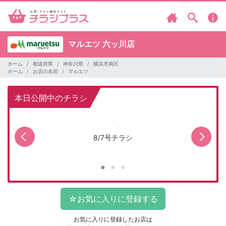
マルエツ
六ッ川店
ホーム
都道府県
神奈川県
横浜市南区
ホーム
お店の名前
マルエツ
本日公開中のチラシ
8/7号チラシ
マ
お気に入りに登録したお店は