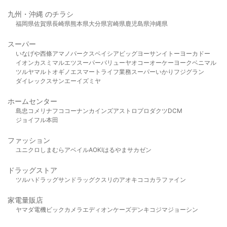
九州・沖縄 のチラシ
福岡県
佐賀県
長崎県
熊本県
大分県
宮崎県
鹿児島県
沖縄県
スーパー
いなげや
西條
アマノパークス
ベイシア
ビッグヨーサン
イトーヨーカドー
イオン
カスミ
マルエツ
スーパーバリュー
ヤオコー
オーケー
ヨークベニマル
ツルヤ
マルト
オギノ
エスマート
ライフ
業務スーパー
いかり
フジグラン
ダイレックス
サンエー
イズミヤ
ホームセンター
島忠
コメリ
ナフコ
コーナン
カインズ
アストロプロダクツ
DCM
ジョイフル本田
ファッション
ユニクロ
しまむら
アベイル
AOKI
はるやま
サカゼン
ドラッグストア
ツルハドラッグ
サンドラッグ
クスリのアオキ
ココカラファイン
家電量販店
ヤマダ電機
ビックカメラ
エディオン
ケーズデンキ
コジマ
ジョーシン