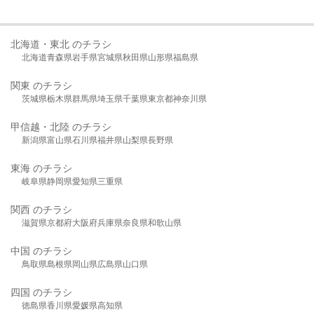
北海道・東北 のチラシ
北海道
青森県
岩手県
宮城県
秋田県
山形県
福島県
関東 のチラシ
茨城県
栃木県
群馬県
埼玉県
千葉県
東京都
神奈川県
甲信越・北陸 のチラシ
新潟県
富山県
石川県
福井県
山梨県
長野県
東海 のチラシ
岐阜県
静岡県
愛知県
三重県
関西 のチラシ
滋賀県
京都府
大阪府
兵庫県
奈良県
和歌山県
中国 のチラシ
鳥取県
島根県
岡山県
広島県
山口県
四国 のチラシ
徳島県
香川県
愛媛県
高知県