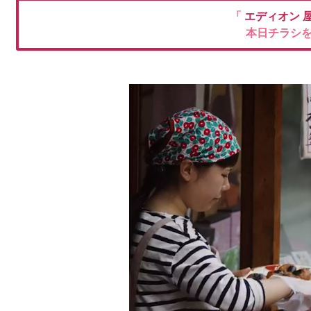
「
エディオン
本日チラシ