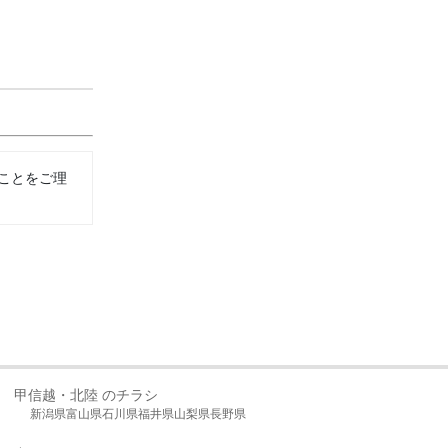
ことをご理
甲信越・北陸 のチラシ
新潟県
富山県
石川県
福井県
山梨県
長野県