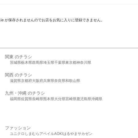
kie が保存されませんのでお店をお気に入りに登録できません。
関東 のチラシ
茨城県
栃木県
群馬県
埼玉県
千葉県
東京都
神奈川県
関西 のチラシ
滋賀県
京都府
大阪府
兵庫県
奈良県
和歌山県
九州・沖縄 のチラシ
福岡県
佐賀県
長崎県
熊本県
大分県
宮崎県
鹿児島県
沖縄県
ファッション
ユニクロ
しまむら
アベイル
AOKI
はるやま
サカゼン