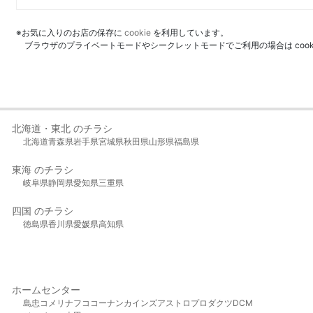
※お気に入りのお店の保存に
cookie
を利用しています。
ブラウザのプライベートモードやシークレットモードでご利用の場合は coo
北海道・東北 のチラシ
北海道
青森県
岩手県
宮城県
秋田県
山形県
福島県
東海 のチラシ
岐阜県
静岡県
愛知県
三重県
四国 のチラシ
徳島県
香川県
愛媛県
高知県
ホームセンター
島忠
コメリ
ナフコ
コーナン
カインズ
アストロプロダクツ
DCM