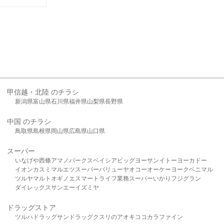
甲信越・北陸 のチラシ
新潟県
富山県
石川県
福井県
山梨県
長野県
中国 のチラシ
鳥取県
島根県
岡山県
広島県
山口県
スーパー
いなげや
西條
アマノパークス
ベイシア
ビッグヨーサン
イトーヨーカドー
イオン
カスミ
マルエツ
スーパーバリュー
ヤオコー
オーケー
ヨークベニマル
ツルヤ
マルト
オギノ
エスマート
ライフ
業務スーパー
いかり
フジグラン
ダイレックス
サンエー
イズミヤ
ドラッグストア
ツルハドラッグ
サンドラッグ
クスリのアオキ
ココカラファイン