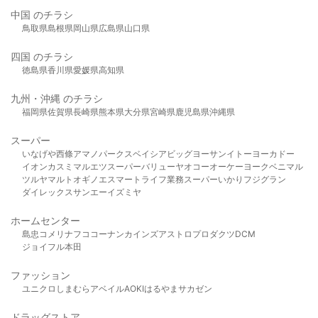
中国 のチラシ
鳥取県
島根県
岡山県
広島県
山口県
四国 のチラシ
徳島県
香川県
愛媛県
高知県
九州・沖縄 のチラシ
福岡県
佐賀県
長崎県
熊本県
大分県
宮崎県
鹿児島県
沖縄県
スーパー
いなげや
西條
アマノパークス
ベイシア
ビッグヨーサン
イトーヨーカドー
イオン
カスミ
マルエツ
スーパーバリュー
ヤオコー
オーケー
ヨークベニマル
ツルヤ
マルト
オギノ
エスマート
ライフ
業務スーパー
いかり
フジグラン
ダイレックス
サンエー
イズミヤ
ホームセンター
島忠
コメリ
ナフコ
コーナン
カインズ
アストロプロダクツ
DCM
ジョイフル本田
ファッション
ユニクロ
しまむら
アベイル
AOKI
はるやま
サカゼン
ドラッグストア