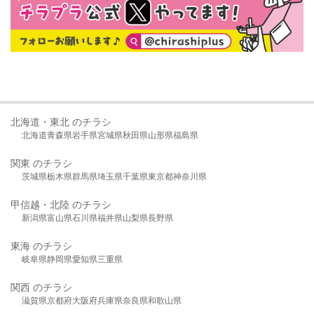
北海道・東北 のチラシ
北海道
青森県
岩手県
宮城県
秋田県
山形県
福島県
関東 のチラシ
茨城県
栃木県
群馬県
埼玉県
千葉県
東京都
神奈川県
甲信越・北陸 のチラシ
新潟県
富山県
石川県
福井県
山梨県
長野県
東海 のチラシ
岐阜県
静岡県
愛知県
三重県
関西 のチラシ
滋賀県
京都府
大阪府
兵庫県
奈良県
和歌山県