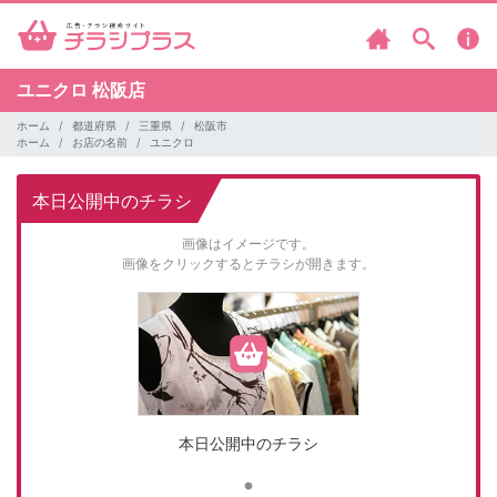
ユニクロ
松阪店
ホーム
都道府県
三重県
松阪市
ホーム
お店の名前
ユニクロ
本日公開中のチラシ
画像はイメージです。
画像をクリックするとチラシが開きます。
本日公開中のチラシ