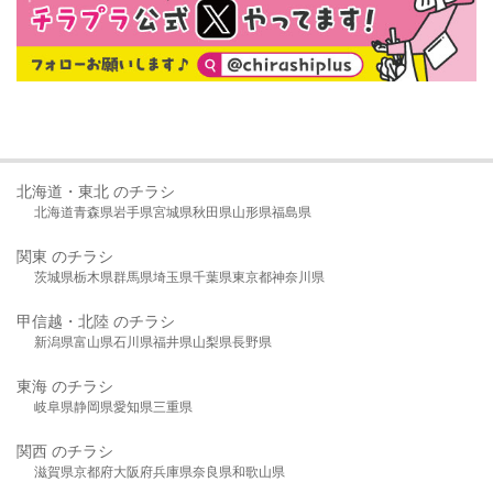
北海道・東北 のチラシ
北海道
青森県
岩手県
宮城県
秋田県
山形県
福島県
関東 のチラシ
茨城県
栃木県
群馬県
埼玉県
千葉県
東京都
神奈川県
甲信越・北陸 のチラシ
新潟県
富山県
石川県
福井県
山梨県
長野県
東海 のチラシ
岐阜県
静岡県
愛知県
三重県
関西 のチラシ
滋賀県
京都府
大阪府
兵庫県
奈良県
和歌山県