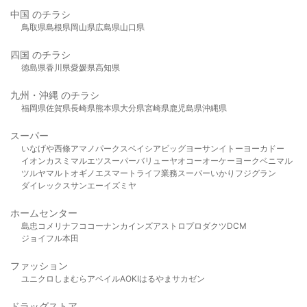
中国 のチラシ
鳥取県
島根県
岡山県
広島県
山口県
四国 のチラシ
徳島県
香川県
愛媛県
高知県
九州・沖縄 のチラシ
福岡県
佐賀県
長崎県
熊本県
大分県
宮崎県
鹿児島県
沖縄県
スーパー
いなげや
西條
アマノパークス
ベイシア
ビッグヨーサン
イトーヨーカドー
イオン
カスミ
マルエツ
スーパーバリュー
ヤオコー
オーケー
ヨークベニマル
ツルヤ
マルト
オギノ
エスマート
ライフ
業務スーパー
いかり
フジグラン
ダイレックス
サンエー
イズミヤ
ホームセンター
島忠
コメリ
ナフコ
コーナン
カインズ
アストロプロダクツ
DCM
ジョイフル本田
ファッション
ユニクロ
しまむら
アベイル
AOKI
はるやま
サカゼン
ドラッグストア