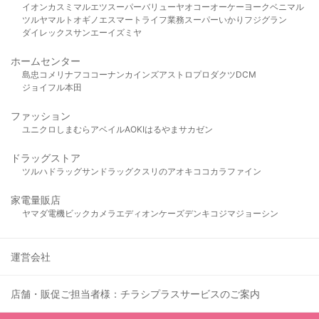
イオン
カスミ
マルエツ
スーパーバリュー
ヤオコー
オーケー
ヨークベニマル
ツルヤ
マルト
オギノ
エスマート
ライフ
業務スーパー
いかり
フジグラン
ダイレックス
サンエー
イズミヤ
ホームセンター
島忠
コメリ
ナフコ
コーナン
カインズ
アストロプロダクツ
DCM
ジョイフル本田
ファッション
ユニクロ
しまむら
アベイル
AOKI
はるやま
サカゼン
ドラッグストア
ツルハドラッグ
サンドラッグ
クスリのアオキ
ココカラファイン
家電量販店
ヤマダ電機
ビックカメラ
エディオン
ケーズデンキ
コジマ
ジョーシン
運営会社
店舗・販促ご担当者様：チラシプラスサービスのご案内