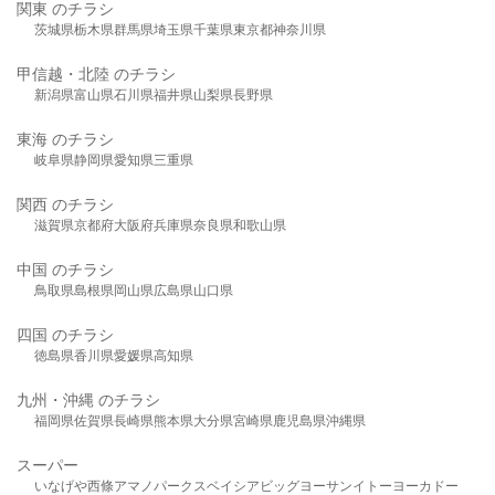
関東 のチラシ
茨城県
栃木県
群馬県
埼玉県
千葉県
東京都
神奈川県
甲信越・北陸 のチラシ
新潟県
富山県
石川県
福井県
山梨県
長野県
東海 のチラシ
岐阜県
静岡県
愛知県
三重県
関西 のチラシ
滋賀県
京都府
大阪府
兵庫県
奈良県
和歌山県
中国 のチラシ
鳥取県
島根県
岡山県
広島県
山口県
四国 のチラシ
徳島県
香川県
愛媛県
高知県
九州・沖縄 のチラシ
福岡県
佐賀県
長崎県
熊本県
大分県
宮崎県
鹿児島県
沖縄県
スーパー
いなげや
西條
アマノパークス
ベイシア
ビッグヨーサン
イトーヨーカドー