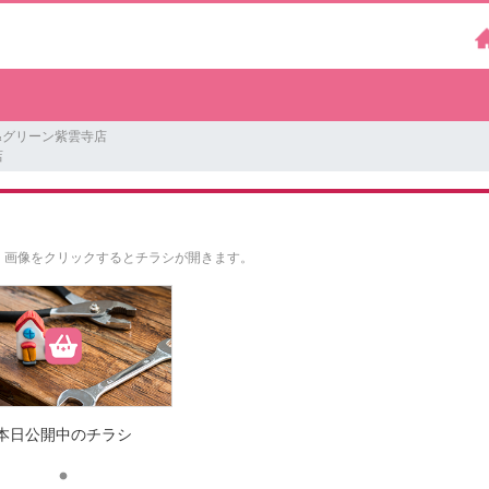
&グリーン紫雲寺店
店
。
画像をクリックするとチラシが開きます。
本日公開中のチラシ