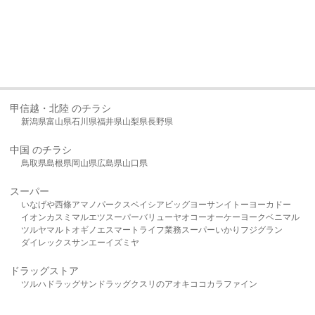
甲信越・北陸 のチラシ
新潟県
富山県
石川県
福井県
山梨県
長野県
中国 のチラシ
鳥取県
島根県
岡山県
広島県
山口県
スーパー
いなげや
西條
アマノパークス
ベイシア
ビッグヨーサン
イトーヨーカドー
イオン
カスミ
マルエツ
スーパーバリュー
ヤオコー
オーケー
ヨークベニマル
ツルヤ
マルト
オギノ
エスマート
ライフ
業務スーパー
いかり
フジグラン
ダイレックス
サンエー
イズミヤ
ドラッグストア
ツルハドラッグ
サンドラッグ
クスリのアオキ
ココカラファイン