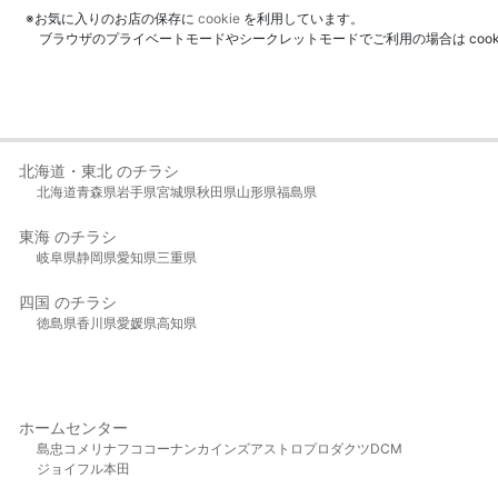
※お気に入りのお店の保存に
cookie
を利用しています。
ブラウザのプライベートモードやシークレットモードでご利用の場合は coo
北海道・東北 のチラシ
北海道
青森県
岩手県
宮城県
秋田県
山形県
福島県
東海 のチラシ
岐阜県
静岡県
愛知県
三重県
四国 のチラシ
徳島県
香川県
愛媛県
高知県
ホームセンター
島忠
コメリ
ナフコ
コーナン
カインズ
アストロプロダクツ
DCM
ジョイフル本田