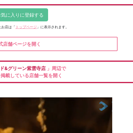
たお店は
「
トップページ
」に表示されます。
式店舗ページを開く
ド&グリーン紫雲寺店
」周辺で
を掲載している店舗一覧を開く