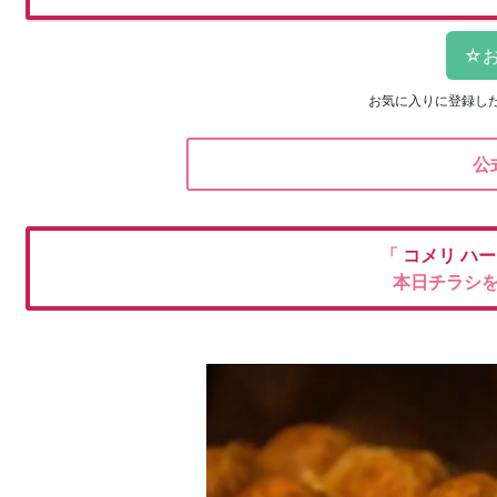
お気に入りに登録し
公
「
コメリ
ハー
本日チラシ