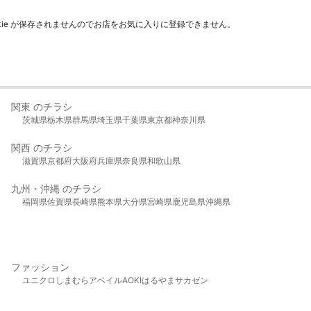
kie が保存されませんのでお店をお気に入りに登録できません。
関東 のチラシ
茨城県
栃木県
群馬県
埼玉県
千葉県
東京都
神奈川県
関西 のチラシ
滋賀県
京都府
大阪府
兵庫県
奈良県
和歌山県
九州・沖縄 のチラシ
福岡県
佐賀県
長崎県
熊本県
大分県
宮崎県
鹿児島県
沖縄県
ファッション
ユニクロ
しまむら
アベイル
AOKI
はるやま
サカゼン