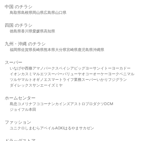
中国 のチラシ
鳥取県
島根県
岡山県
広島県
山口県
四国 のチラシ
徳島県
香川県
愛媛県
高知県
九州・沖縄 のチラシ
福岡県
佐賀県
長崎県
熊本県
大分県
宮崎県
鹿児島県
沖縄県
スーパー
いなげや
西條
アマノパークス
ベイシア
ビッグヨーサン
イトーヨーカドー
イオン
カスミ
マルエツ
スーパーバリュー
ヤオコー
オーケー
ヨークベニマル
ツルヤ
マルト
オギノ
エスマート
ライフ
業務スーパー
いかり
フジグラン
ダイレックス
サンエー
イズミヤ
ホームセンター
島忠
コメリ
ナフコ
コーナン
カインズ
アストロプロダクツ
DCM
ジョイフル本田
ファッション
ユニクロ
しまむら
アベイル
AOKI
はるやま
サカゼン
ドラッグストア