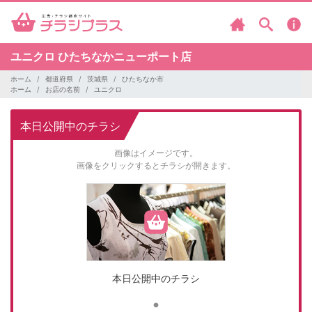
ユニクロ
ひたちなかニューポート店
ホーム
都道府県
茨城県
ひたちなか市
ホーム
お店の名前
ユニクロ
本日公開中のチラシ
画像はイメージです。
画像をクリックするとチラシが開きます。
本日公開中のチラシ