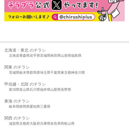
北海道・東北 のチラシ
北海道
青森県
岩手県
宮城県
秋田県
山形県
福島県
関東 のチラシ
茨城県
栃木県
群馬県
埼玉県
千葉県
東京都
神奈川県
甲信越・北陸 のチラシ
新潟県
富山県
石川県
福井県
山梨県
長野県
東海 のチラシ
岐阜県
静岡県
愛知県
三重県
関西 のチラシ
滋賀県
京都府
大阪府
兵庫県
奈良県
和歌山県