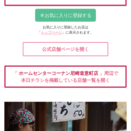
お気に入りに登録したお店は
「
トップページ
」に表示されます。
公式店舗ページを開く
「
ホームセンターコーナン尼崎道意町店
」周辺で
本日チラシを掲載している店舗一覧を開く