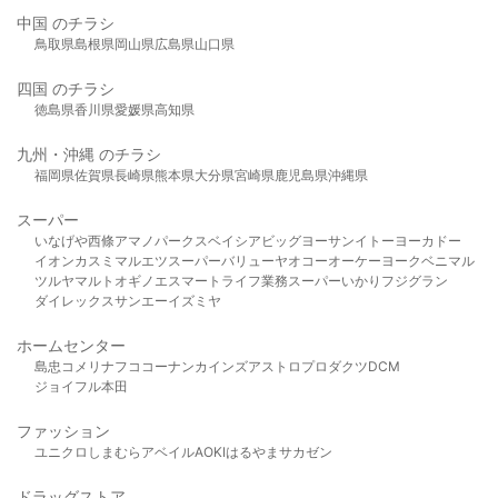
中国 のチラシ
鳥取県
島根県
岡山県
広島県
山口県
四国 のチラシ
徳島県
香川県
愛媛県
高知県
九州・沖縄 のチラシ
福岡県
佐賀県
長崎県
熊本県
大分県
宮崎県
鹿児島県
沖縄県
スーパー
いなげや
西條
アマノパークス
ベイシア
ビッグヨーサン
イトーヨーカドー
イオン
カスミ
マルエツ
スーパーバリュー
ヤオコー
オーケー
ヨークベニマル
ツルヤ
マルト
オギノ
エスマート
ライフ
業務スーパー
いかり
フジグラン
ダイレックス
サンエー
イズミヤ
ホームセンター
島忠
コメリ
ナフコ
コーナン
カインズ
アストロプロダクツ
DCM
ジョイフル本田
ファッション
ユニクロ
しまむら
アベイル
AOKI
はるやま
サカゼン
ドラッグストア