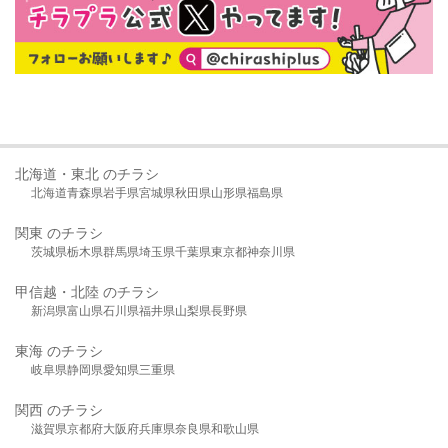
北海道・東北 のチラシ
北海道
青森県
岩手県
宮城県
秋田県
山形県
福島県
関東 のチラシ
茨城県
栃木県
群馬県
埼玉県
千葉県
東京都
神奈川県
甲信越・北陸 のチラシ
新潟県
富山県
石川県
福井県
山梨県
長野県
東海 のチラシ
岐阜県
静岡県
愛知県
三重県
関西 のチラシ
滋賀県
京都府
大阪府
兵庫県
奈良県
和歌山県