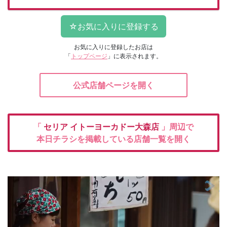
お気に入りに登録したお店は
「
トップページ
」に表示されます。
公式店舗ページを開く
「
セリア
イトーヨーカドー大森店
」周辺で
本日チラシを掲載している店舗一覧を開く