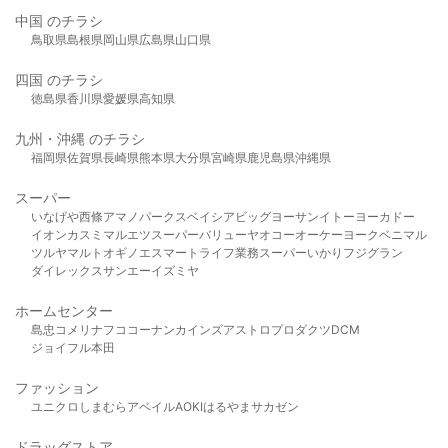
中国 のチラシ
鳥取県
島根県
岡山県
広島県
山口県
四国 のチラシ
徳島県
香川県
愛媛県
高知県
九州・沖縄 のチラシ
福岡県
佐賀県
長崎県
熊本県
大分県
宮崎県
鹿児島県
沖縄県
スーパー
いなげや
西條
アマノパークス
ベイシア
ビッグヨーサン
イトーヨーカドー
イオン
カスミ
マルエツ
スーパーバリュー
ヤオコー
オーケー
ヨークベニマル
ツルヤ
マルト
オギノ
エスマート
ライフ
業務スーパー
いかり
フジグラン
ダイレックス
サンエー
イズミヤ
ホームセンター
島忠
コメリ
ナフコ
コーナン
カインズ
アストロプロダクツ
DCM
ジョイフル本田
ファッション
ユニクロ
しまむら
アベイル
AOKI
はるやま
サカゼン
ドラッグストア