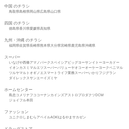
中国 のチラシ
鳥取県
島根県
岡山県
広島県
山口県
四国 のチラシ
徳島県
香川県
愛媛県
高知県
九州・沖縄 のチラシ
福岡県
佐賀県
長崎県
熊本県
大分県
宮崎県
鹿児島県
沖縄県
スーパー
いなげや
西條
アマノパークス
ベイシア
ビッグヨーサン
イトーヨーカドー
イオン
カスミ
マルエツ
スーパーバリュー
ヤオコー
オーケー
ヨークベニマル
ツルヤ
マルト
オギノ
エスマート
ライフ
業務スーパー
いかり
フジグラン
ダイレックス
サンエー
イズミヤ
ホームセンター
島忠
コメリ
ナフコ
コーナン
カインズ
アストロプロダクツ
DCM
ジョイフル本田
ファッション
ユニクロ
しまむら
アベイル
AOKI
はるやま
サカゼン
ドラッグストア