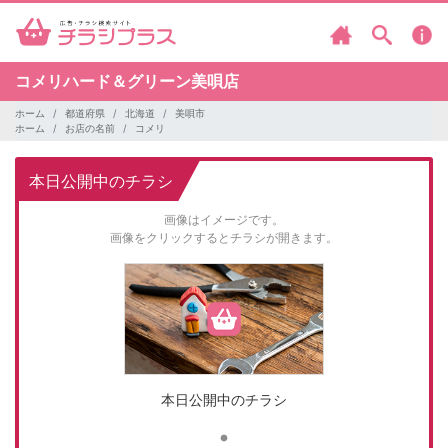
コメリハード＆グリーン美唄店
ホーム
都道府県
北海道
美唄市
ホーム
お店の名前
コメリ
本日公開中のチラシ
画像はイメージです。
画像をクリックするとチラシが開きます。
本日公開中のチラシ