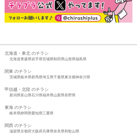
北海道・東北 のチラシ
北海道
青森県
岩手県
宮城県
秋田県
山形県
福島県
関東 のチラシ
茨城県
栃木県
群馬県
埼玉県
千葉県
東京都
神奈川県
甲信越・北陸 のチラシ
新潟県
富山県
石川県
福井県
山梨県
長野県
東海 のチラシ
岐阜県
静岡県
愛知県
三重県
関西 のチラシ
滋賀県
京都府
大阪府
兵庫県
奈良県
和歌山県