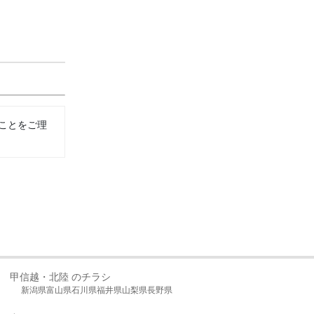
ことをご理
甲信越・北陸 のチラシ
新潟県
富山県
石川県
福井県
山梨県
長野県