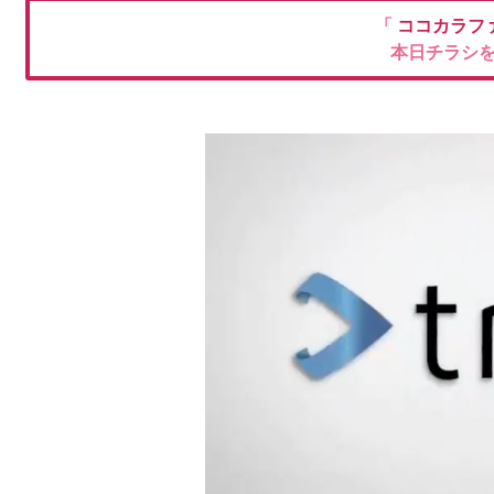
「
ココカラフ
本日チラシ