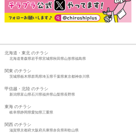
北海道・東北 のチラシ
北海道
青森県
岩手県
宮城県
秋田県
山形県
福島県
関東 のチラシ
茨城県
栃木県
群馬県
埼玉県
千葉県
東京都
神奈川県
甲信越・北陸 のチラシ
新潟県
富山県
石川県
福井県
山梨県
長野県
東海 のチラシ
岐阜県
静岡県
愛知県
三重県
関西 のチラシ
滋賀県
京都府
大阪府
兵庫県
奈良県
和歌山県