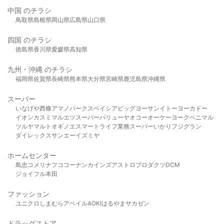
中国 のチラシ
鳥取県
島根県
岡山県
広島県
山口県
四国 のチラシ
徳島県
香川県
愛媛県
高知県
九州・沖縄 のチラシ
福岡県
佐賀県
長崎県
熊本県
大分県
宮崎県
鹿児島県
沖縄県
スーパー
いなげや
西條
アマノパークス
ベイシア
ビッグヨーサン
イトーヨーカドー
イオン
カスミ
マルエツ
スーパーバリュー
ヤオコー
オーケー
ヨークベニマル
ツルヤ
マルト
オギノ
エスマート
ライフ
業務スーパー
いかり
フジグラン
ダイレックス
サンエー
イズミヤ
ホームセンター
島忠
コメリ
ナフコ
コーナン
カインズ
アストロプロダクツ
DCM
ジョイフル本田
ファッション
ユニクロ
しまむら
アベイル
AOKI
はるやま
サカゼン
ドラッグストア